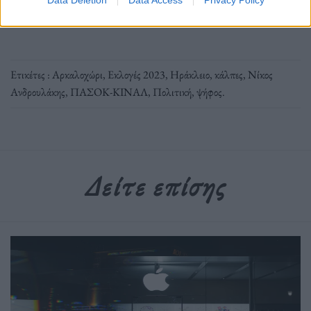
Newsroom
Ετικέτες :
Αρκαλοχώρι
,
Εκλογές 2023
,
Ηράκλειο
,
κάλπες
,
Νίκος
Ανδρουλάκης
,
ΠΑΣΟΚ-ΚΙΝΑΛ
,
Πολιτική
,
ψήφος
.
Δείτε επίσης