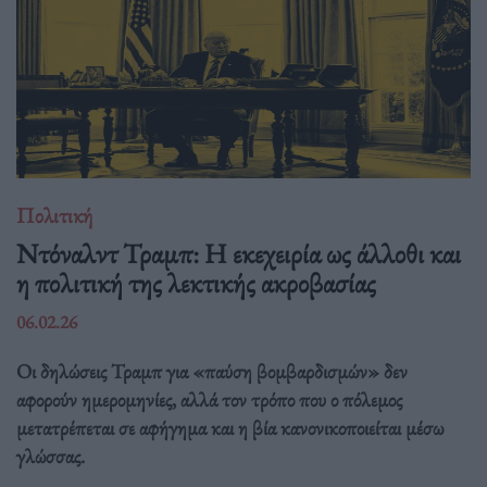
Πολιτική
Ντόναλντ Τραμπ: Η εκεχειρία ως άλλοθι και
η πολιτική της λεκτικής ακροβασίας
06.02.26
Οι δηλώσεις Τραμπ για «παύση βομβαρδισμών» δεν
αφορούν ημερομηνίες, αλλά τον τρόπο που ο πόλεμος
μετατρέπεται σε αφήγημα και η βία κανονικοποιείται μέσω
γλώσσας.