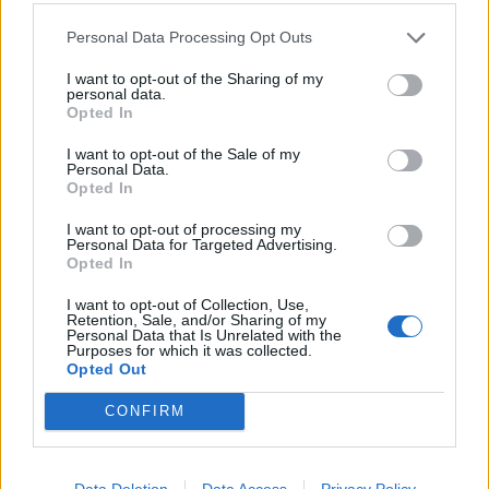
προεκλογική εκστρατεία από το Ηράκλειο και
Personal Data Processing Opt Outs
πέρασε επίσης την παραμονή των εκλογών στην
I want to opt-out of the Sharing of my
γενέτειρα του, αναμένεται να αναχωρήσει το
personal data.
Opted In
μεσημέρι για την Αθήνα.
I want to opt-out of the Sale of my
Personal Data.
Opted In
Πηγή: ΑΠΕ-ΜΠΕ
I want to opt-out of processing my
Personal Data for Targeted Advertising.
Opted In
I want to opt-out of Collection, Use,
Retention, Sale, and/or Sharing of my
Ακολουθήστε το OLAFAQ
Personal Data that Is Unrelated with the
Purposes for which it was collected.
στο Google News
Opted Out
CONFIRM
Data Deletion
Data Access
Privacy Policy