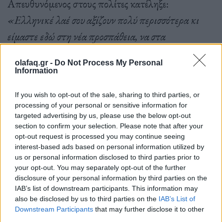
Απευθυνόμενος στους πολίτες κατέληξε:
«Ελληνικέ λαέ σου αξίζουν πολύ περισσότερα κι
είμαστε εδώ στη νέα προσπάθεια, να στα
προσφέρουμε».
olafaq.gr -
Do Not Process My Personal
Information
Αμέσως μετά, ο κ. Ανδρουλάκης επισκέφθηκε το
If you wish to opt-out of the sale, sharing to third parties, or
processing of your personal or sensitive information for
ναό Αγίων Κωνσταντίνου και Ελένης που εορτάζει.
targeted advertising by us, please use the below opt-out
section to confirm your selection. Please note that after your
Ο ναός υπέστη σημαντικές φθορές από το σεισμό
opt-out request is processed you may continue seeing
και φιλοξενείται σε πρώην τραπεζικό κατάστημα.
interest-based ads based on personal information utilized by
us or personal information disclosed to third parties prior to
your opt-out. You may separately opt-out of the further
disclosure of your personal information by third parties on the
IAB’s list of downstream participants. This information may
also be disclosed by us to third parties on the
IAB’s List of
Downstream Participants
that may further disclose it to other
Ο κ. Ανδρουλάκης που ολοκλήρωσε την
third parties.