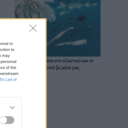
sonal or
ection to
ou may
Ζούμε ήδη μέσα στο πλαστικό και το
 personal
πλαστικό ζει μέσα μας
out of the
 downstream
B’s List of