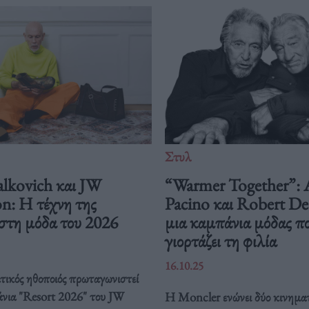
Στυλ
lkovich και JW
“Warmer Together”: 
n: Η τέχνη της
Pacino και Robert De
 στη μόδα του 2026
μια καμπάνια μόδας π
γιορτάζει τη φιλία
16.10.25
ικός ηθοποιός πρωταγωνιστεί
νια "Resort 2026" του JW
Η Moncler ενώνει δύο κινημα