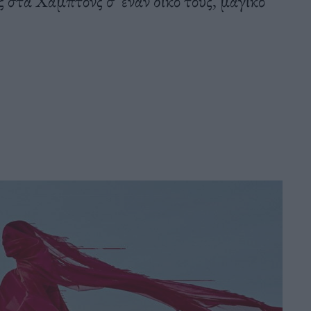
στα Xάμπτονς σ΄ έναν δικό τους, μαγικό