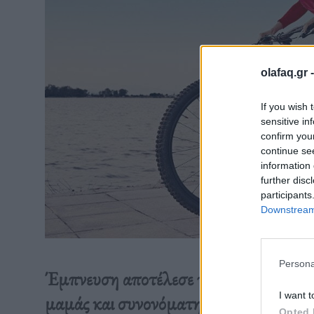
olafaq.gr 
If you wish 
sensitive in
confirm you
continue se
information 
further disc
participants
Downstream 
Persona
Έμπνευση αποτέλεσε το documentary “
I want t
μαμάς και συνονόματης κόρης της, Edit
Opted 