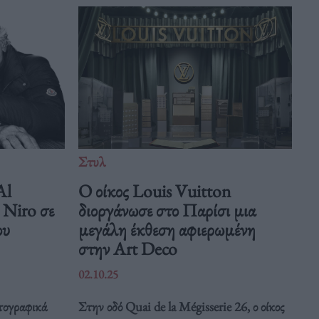
Στυλ
Al
Ο οίκος Louis Vuitton
 Niro σε
διοργάνωσε στο Παρίσι μια
ου
μεγάλη έκθεση αφιερωμένη
στην Art Deco
02.10.25
τογραφικά
Στην οδό Quai de la Mégisserie 26, ο οίκος