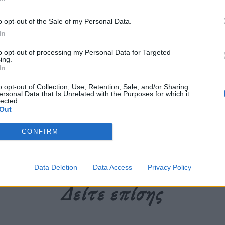
ς στα Xάμπτονς σ΄ έναν δικό τους,
o opt-out of the Sale of my Personal Data.
In
to opt-out of processing my Personal Data for Targeted
ing.
περισσότερα
→
In
o opt-out of Collection, Use, Retention, Sale, and/or Sharing
ersonal Data that Is Unrelated with the Purposes for which it
lected.
Out
epeat
,
Ιωάννα Αγγελή
,
καμπάνια
CONFIRM
Data Deletion
Data Access
Privacy Policy
Δείτε επίσης