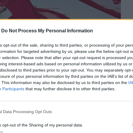
-
Do Not Process My Personal Information
to opt-out of the sale, sharing to third parties, or processing of your per
formation for targeted advertising by us, please use the below opt-out s
r selection. Please note that after your opt-out request is processed y
eing interest-based ads based on personal information utilized by us or
disclosed to third parties prior to your opt-out. You may separately opt-
losure of your personal information by third parties on the IAB’s list of
. This information may also be disclosed by us to third parties on the
IA
Participants
that may further disclose it to other third parties.
l Data Processing Opt Outs
Grey Gardens”, η αληθινή ιστορία της
o opt-out of the Sharing of my personal data.
h Beale, θείας και ξαδέρφης της Τζάκι
In