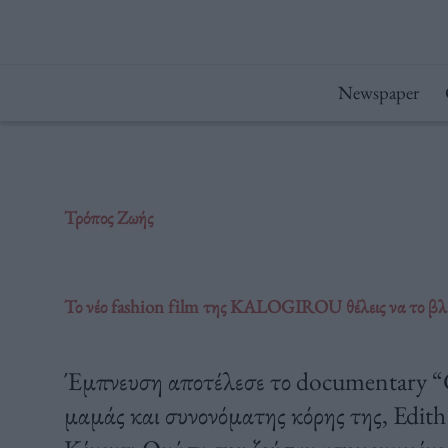
Μετάβαση
στο
περιεχόμενο
Newspaper
Τρόπος Ζωής
Το νέο fashion film της KALOGIROU θέλεις να το βλέ
Έμπνευση αποτέλεσε το documentary “G
μαμάς και συνονόματης κόρης της, Edith 