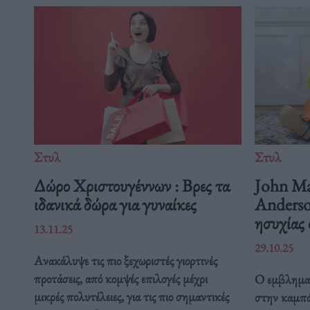
Στυλ
Στυλ
Δώρο Χριστουγέννων : Βρες τα
John Ma
ιδανικά δώρα για γυναίκες
Anderso
ησυχίας
13.11.25
29.10.25
Ανακάλυψε τις πιο ξεχωριστές γιορτινές
προτάσεις, από κομψές επιλογές μέχρι
Ο εμβληματ
μικρές πολυτέλειες, για τις πιο σημαντικές
στην καμπά