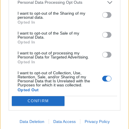
Personal Data Processing Opt Outs
Τεχνολογία
I want to opt-out of the Sharing of my
personal data.
Ελληνική τεχνολογία διακρίνεται
Opted In
παγκοσμίως: Το Brainfood Cloud κατακτά
I want to opt-out of the Sale of my
το Global Impact Award στο World Startup
Personal Data.
Opted In
Fest
I want to opt-out of processing my
30.06.26
Personal Data for Targeted Advertising.
Opted In
Επιλέχθηκε ανάμεσα σε χιλιάδες συμμετοχές ως μία από τις
I want to opt-out of Collection, Use,
μόλις πέντε startups παγκοσμίως που παρουσίασαν τη λύση
Retention, Sale, and/or Sharing of my
Personal Data that Is Unrelated with the
τους στην Κεντρική Σκηνή του We Make Future 2026, μίας
Purposes for which it was collected.
Opted Out
από τις μεγαλύτερες διεθνείς διο
CONFIRM
Data Deletion
Data Access
Privacy Policy