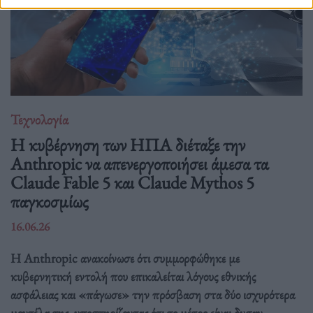
Τεχνολογία
Η κυβέρνηση των ΗΠΑ διέταξε την
Anthropic να απενεργοποιήσει άμεσα τα
Claude Fable 5 και Claude Mythos 5
παγκοσμίως
16.06.26
Η Anthropic ανακοίνωσε ότι συμμορφώθηκε με
κυβερνητική εντολή που επικαλείται λόγους εθνικής
ασφάλειας και «πάγωσε» την πρόσβαση στα δύο ισχυρότερα
μοντέλα της, υποστηρίζοντας ότι το μέτρο είναι δυσαν