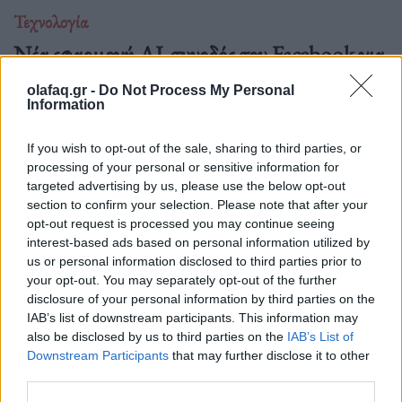
Τεχνολογία
Νέα εφαρμογή AI-συνοδός του Facebook για
δημιουργούς περιεχομένου
olafaq.gr -
Do Not Process My Personal
Information
06.07.26
Το Facebook επανασχεδιάζει το Creator Studio ως αυτόνομη
If you wish to opt-out of the sale, sharing to third parties, or
processing of your personal or sensitive information for
εφαρμογή με AI βοηθό: εξατομικευμένες.
targeted advertising by us, please use the below opt-out
section to confirm your selection. Please note that after your
opt-out request is processed you may continue seeing
interest-based ads based on personal information utilized by
us or personal information disclosed to third parties prior to
your opt-out. You may separately opt-out of the further
disclosure of your personal information by third parties on the
IAB’s list of downstream participants. This information may
also be disclosed by us to third parties on the
IAB’s List of
Downstream Participants
that may further disclose it to other
third parties.