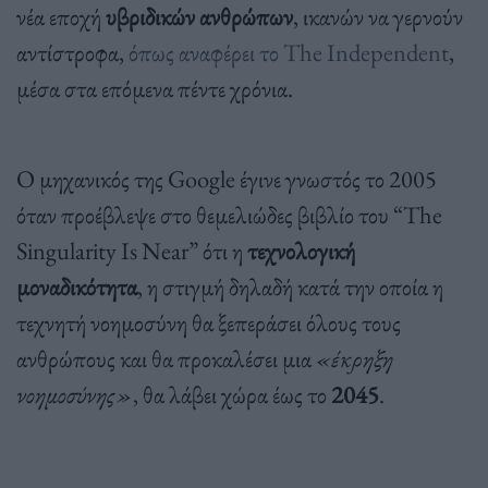
νέα εποχή
υβριδικών ανθρώπων
, ικανών να γερνούν
αντίστροφα,
όπως αναφέρει το The Ιndependent
,
μέσα στα επόμενα πέντε χρόνια.
Ο μηχανικός της Google έγινε γνωστός το 2005
όταν προέβλεψε στο θεμελιώδες βιβλίο του “The
Singularity Is Near” ότι η
τεχνολογική
μοναδικότητα
, η στιγμή δηλαδή κατά την οποία η
τεχνητή νοημοσύνη θα ξεπεράσει όλους τους
ανθρώπους και θα προκαλέσει μια
«έκρηξη
νοημοσύνης»
, θα λάβει χώρα έως το
2045
.