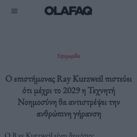
Μετάβαση
στο
περιεχόμενο
Εφημερίδα
O επιστήμονας Ray Kurzweil πιστεύει
ότι μέχρι το 2029 η Τεχνητή
Νοημοσύνη θα αντιστρέψει την
ανθρώπινη γήρανση
Ο Ray Kurzweil είναι δημόσιος