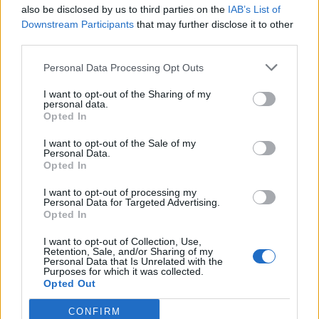
also be disclosed by us to third parties on the
IAB’s List of
Downstream Participants
that may further disclose it to other
third parties.
Personal Data Processing Opt Outs
I want to opt-out of the Sharing of my
personal data.
Opted In
I want to opt-out of the Sale of my
Personal Data.
Opted In
I want to opt-out of processing my
Personal Data for Targeted Advertising.
Opted In
I want to opt-out of Collection, Use,
Retention, Sale, and/or Sharing of my
1977, Μασαχουσέτη. Ο Raymond Kurzweil με τη μηχανή
Personal Data that Is Unrelated with the
Purposes for which it was collected.
ανάγνωσης Kurzweil, την οποία εφηύρε. Το μηχάνημα μετατρέπει τις
Opted Out
τυπωμένες λέξεις σε συνθετική ομιλία και προορίζεται για χρήση από
CONFIRM
άτομα με προβλήματα όρασης