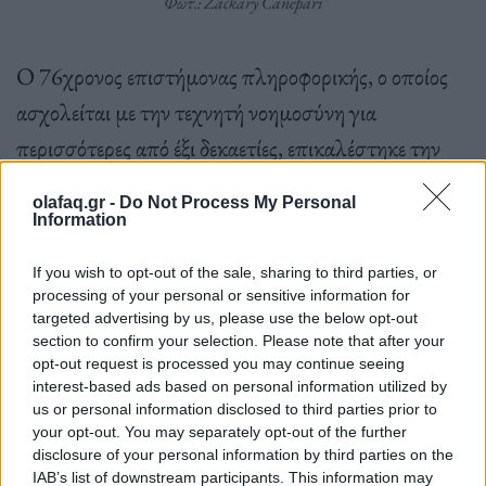
Φωτ.: Zackary Canepari
Ο 76χρονος επιστήμονας πληροφορικής, ο οποίος
ασχολείται με την τεχνητή νοημοσύνη για
περισσότερες από έξι δεκαετίες, επικαλέστηκε την
εκθετική πρόοδο της υπολογιστικής ισχύος
τις
olafaq.gr -
Do Not Process My Personal
τελευταίες δεκαετίες προκειμένου να ενισχύσει τις
Information
προβλέψεις του, καταρτίζοντας δεκάδες
If you wish to opt-out of the sale, sharing to third parties, or
διαγράμματα για το νέο του βιβλίο.
processing of your personal or sensitive information for
targeted advertising by us, please use the below opt-out
section to confirm your selection. Please note that after your
opt-out request is processed you may continue seeing
interest-based ads based on personal information utilized by
us or personal information disclosed to third parties prior to
your opt-out. You may separately opt-out of the further
disclosure of your personal information by third parties on the
IAB’s list of downstream participants. This information may