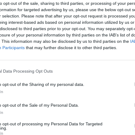
to opt-out of the sale, sharing to third parties, or processing of your per
formation for targeted advertising by us, please use the below opt-out s
r selection. Please note that after your opt-out request is processed y
eing interest-based ads based on personal information utilized by us or
disclosed to third parties prior to your opt-out. You may separately opt-
θεια, ακόμα και μετά από 55 ολόκληρα
losure of your personal information by third parties on the IAB’s list of
. This information may also be disclosed by us to third parties on the
IA
Participants
that may further disclose it to other third parties.
l Data Processing Opt Outs
o opt-out of the Sharing of my personal data.
In
o opt-out of the Sale of my Personal Data.
In
to opt-out of processing my Personal Data for Targeted
ing.
In