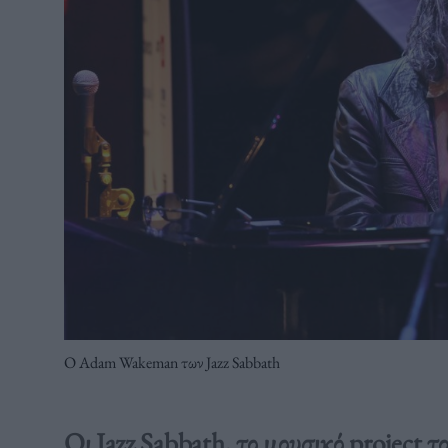
Ο Adam Wakeman των Jazz Sabbath
Οι Jazz Sabbath, το μουσικό project