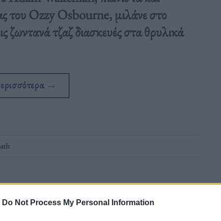
ας του Ozzy Osbourne, μιλάνε στο
εις ζωντανά τζαζ διασκευές στα θρυλικά
περισσότερα
→
bath
-
Do Not Process My Personal Information