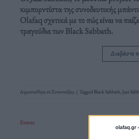
κιμπορντίστα της συνοδευτικής μπάντ
Olafaq σχετικά με το πώς είναι να παίζ
τραγούδια των Black Sabbath.
Διαβάστε 
Δημοσιεύθηκε σε
Συνεντεύξεις
|
Tagged
Black Sabbath
,
Jazz Sab
Events
olafaq.gr 