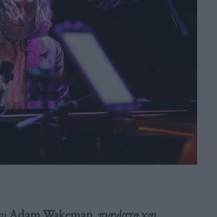
 του Αdam Wakeman, πιανίστα και