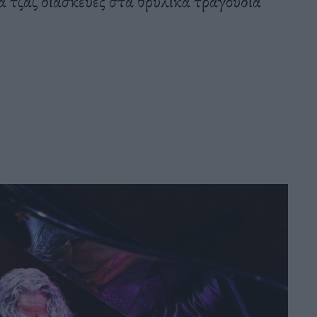
νά τζαζ διασκευές στα θρυλικά τραγούδια