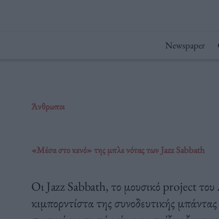
Μετάβαση
στο
περιεχόμενο
Newspaper
Άνθρωποι
«Μέσα στο κενό» της μπλε νότας των Jazz Sabbath
Οι Jazz Sabbath, το μουσικό project τ
κιμπορντίστα της συνοδευτικής μπάντας