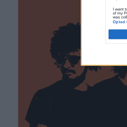
I want t
of my P
was col
Opted 