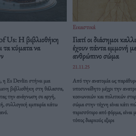
Εικαστικά
 of Us: Η βιβλιοθήκη
Γιατί οι διάσημοι καλλ
ι τα κύματα να
έχουν πάντα εμμονή με
υν
ανθρώπινο σώμα
21.11.25
 η Es Devlin στήνει μια
Από την ανατομία ως παράθυρ
μενη βιβλιοθήκη στη θάλασσα,
υποσυνείδητο μέχρι την ανατρ
τας την ανάγνωση σε αργή,
κοινωνικών και πολιτικών στε
ή, συλλογική εμπειρία κάτω
σώμα στην τέχνη είναι κάτι πο
ανό.
περισσότερο από φόρμα, είναι μ
τόπος διαρκούς εξερε