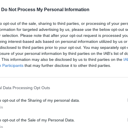
-
Do Not Process My Personal Information
to opt-out of the sale, sharing to third parties, or processing of your per
formation for targeted advertising by us, please use the below opt-out s
r selection. Please note that after your opt-out request is processed y
eing interest-based ads based on personal information utilized by us or
disclosed to third parties prior to your opt-out. You may separately opt-
losure of your personal information by third parties on the IAB’s list of
. This information may also be disclosed by us to third parties on the
IA
Participants
that may further disclose it to other third parties.
l Data Processing Opt Outs
το ξύλο και το μετατρέπει σε
o opt-out of the Sharing of my personal data.
πόλεων.
In
o opt-out of the Sale of my Personal Data.
περισσότερα
→
In