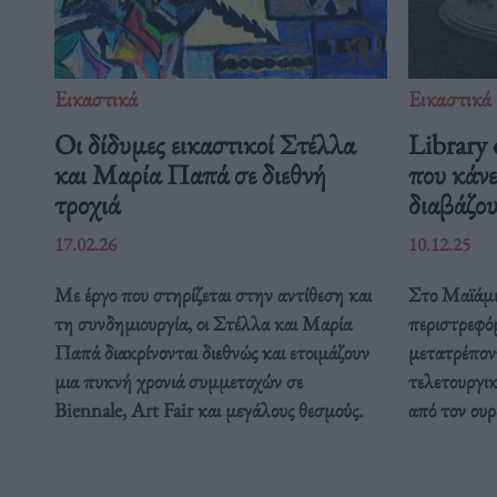
Εικαστικά
Εικαστικά
Οι δίδυμες εικαστικοί Στέλλα
Library
και Μαρία Παπά σε διεθνή
που κάνε
τροχιά
διαβάζο
17.02.26
10.12.25
Με έργο που στηρίζεται στην αντίθεση και
Στο Μαϊάμι,
τη συνδημιουργία, οι Στέλλα και Μαρία
περιστρεφό
Παπά διακρίνονται διεθνώς και ετοιμάζουν
μετατρέπον
μια πυκνή χρονιά συμμετοχών σε
τελετουργικ
Biennale, Art Fair και μεγάλους θεσμούς.
από τον ουρ