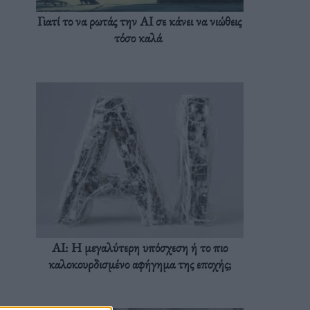
Γιατί το να ρωτάς την AI σε κάνει να νιώθεις
τόσο καλά
AI: Η μεγαλύτερη υπόσχεση ή το πιο
καλοκουρδισμένο αφήγημα της εποχής;