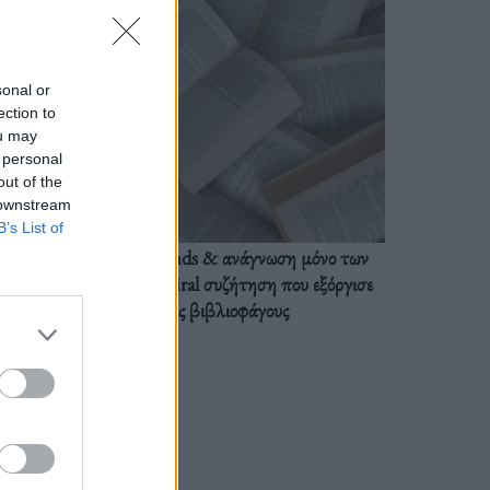
sonal or
ection to
ou may
 personal
out of the
 downstream
B’s List of
BookTok trends & ανάγνωση μόνο των
διαλόγων: Η viral συζήτηση που εξόργισε
τους βιβλιοφάγους