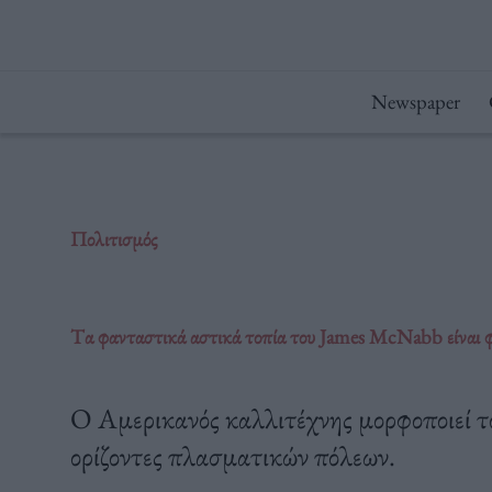
Μετάβαση
στο
περιεχόμενο
Newspaper
Πολιτισμός
Tα φανταστικά αστικά τοπία του James McNabb είναι φ
O Aμερικανός καλλιτέχνης μορφοποιεί το
ορίζοντες πλασματικών πόλεων.