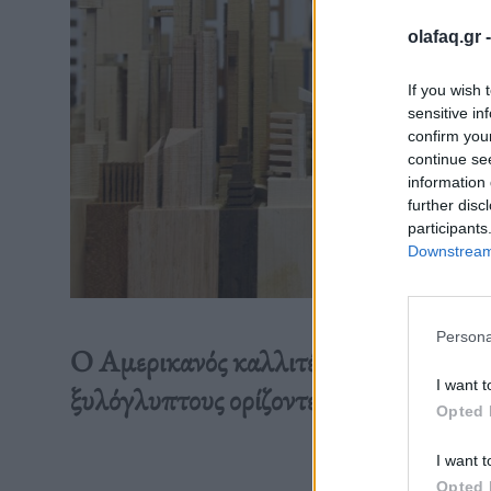
olafaq.gr 
If you wish 
sensitive in
confirm you
continue se
information 
further disc
participants
Downstream 
Persona
O Aμερικανός καλλιτέχνης μορφοποιεί 
I want t
ξυλόγλυπτους ορίζοντες πλασματικών 
Opted 
I want t
Διαβάστε 
Opted 