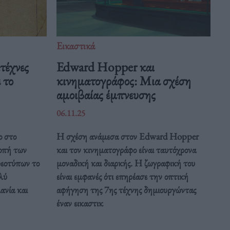
Εικαστικά
ιτέχνες
Edward Hopper και
 το
κινηματογράφος: Μια σχέση
αμοιβαίας έμπνευσης
06.11.25
ο στο
Η σχέση ανάμεσα στον Edward Hopper
οπή των
και τον κινηματογράφο είναι ταυτόχρονα
ρεοτύπων το
μοναδική και διαρκής. Η ζωγραφική του
λύ
είναι εμφανές ότι επηρέασε την οπτική
ανία και
αφήγηση της 7ης τέχνης δημιουργώντας
έναν εικαστικ