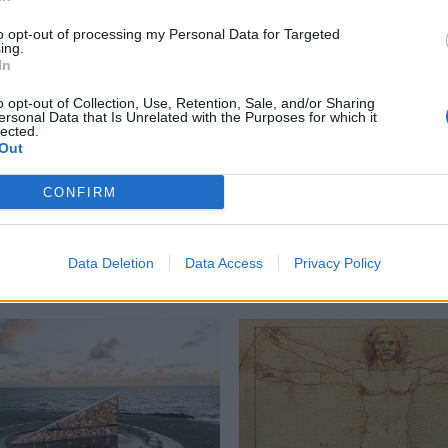
to opt-out of processing my Personal Data for Targeted
ing.
In
o opt-out of Collection, Use, Retention, Sale, and/or Sharing
allery
,
ξυλογλυπτική τέχνη
ersonal Data that Is Unrelated with the Purposes for which it
lected.
Out
CONFIRM
Δείτε επίσης
Data Deletion
Data Access
Privacy Policy