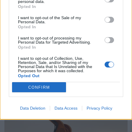
personal data.
Ελλάδα
Opted In
Παραλύει η χώρα από τη 24ωρη απεργία
I want to opt-out of the Sale of my
ΓΣΕΕ και ΑΔΕΔΥ ενάντια στο νέο εργασιακό
Personal Data.
Opted In
νομοσχέδιο
I want to opt-out of processing my
01.10.25
Personal Data for Targeted Advertising.
Opted In
Δημόσιοι υπάλληλοι, γιατροί, εκπαιδευτικοί, δικαστικοί
I want to opt-out of Collection, Use,
υπάλληλοι, ταξιτζήδες και ναυτεργάτες συμμετέχουν στη
Retention, Sale, and/or Sharing of my
Personal Data that Is Unrelated with the
σημερινή πανελλαδική κινητοποίηση, που μπλοκάρει
Purposes for which it was collected.
Opted Out
μεταφορές και υπηρεσίες. Στο επίκεντρο των
CONFIRM
Data Deletion
Data Access
Privacy Policy