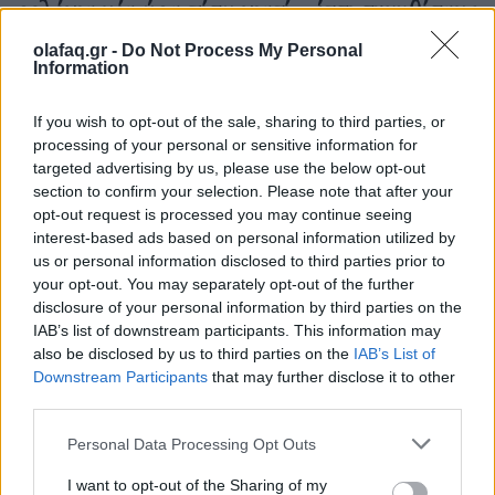
ρολόγια μία ώρα πίσω γιατί… έτσι συνηθίσαμε
16.10.25
olafaq.gr -
Do Not Process My Personal
Information
Την Κυριακή 26 Οκτωβρίου, στις 04:00 τα ξημερώματα, θα
If you wish to opt-out of the sale, sharing to third parties, or
ξαναζήσουμε το πιο παράλογο ευρωπαϊκό ραντεβού με τον
processing of your personal or sensitive information for
χρόνο: θα γυρίσουμε τα ρολόγια μας πίσω μία ώρα, για να
targeted advertising by us, please use the below opt-out
"εξοικονομήσουμε ενέργεια".
section to confirm your selection. Please note that after your
opt-out request is processed you may continue seeing
interest-based ads based on personal information utilized by
us or personal information disclosed to third parties prior to
your opt-out. You may separately opt-out of the further
disclosure of your personal information by third parties on the
IAB’s list of downstream participants. This information may
also be disclosed by us to third parties on the
IAB’s List of
Downstream Participants
that may further disclose it to other
third parties.
Personal Data Processing Opt Outs
I want to opt-out of the Sharing of my