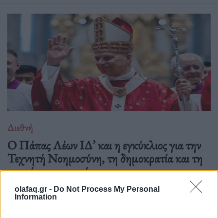
Διεθνή
Ο Πάπας Λέων ΙΔ’ και η εγκύκλιος για την
Τεχνητή Νοημοσύνη, τη δημοκρατία και τη
συγκέντρωση ισχύος
02.06.26
olafaq.gr -
Do Not Process My Personal
Information
Στην πρώτη του εγκύκλιο "Magnifica Humanitas", ο Πάπας