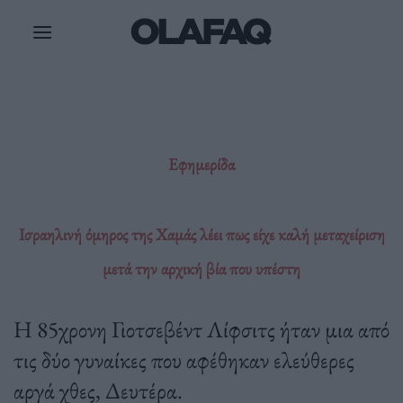
Μετάβαση
στο
περιεχόμενο
Εφημερίδα
Ισραηλινή όμηρος της Χαμάς λέει πως είχε καλή μεταχείριση
μετά την αρχική βία που υπέστη
Η 85χρονη Γιοτσεβέντ Λίφσιτς ήταν μια από
τις δύο γυναίκες που αφέθηκαν ελεύθερες
αργά χθες, Δευτέρα.