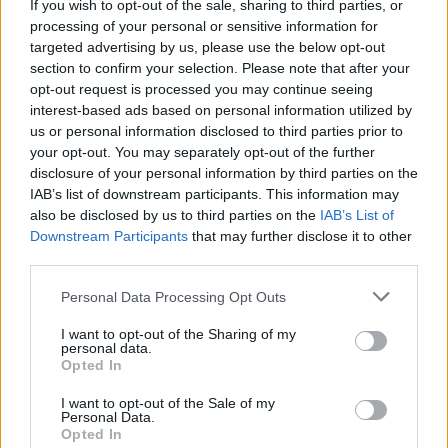
If you wish to opt-out of the sale, sharing to third parties, or
Λέων ΙΔ’ χρησιμοποιεί την ΤΝ ως αφετηρία για να
processing of your personal or sensitive information for
καταγγείλει την ανισότητα, τον πόλεμο, τη διάβρωση της
targeted advertising by us, please use the below opt-out
δημοκρατίας και τη συγκέντρωση εξουσίας σε
section to confirm your selection. Please note that after your
opt-out request is processed you may continue seeing
interest-based ads based on personal information utilized by
us or personal information disclosed to third parties prior to
your opt-out. You may separately opt-out of the further
disclosure of your personal information by third parties on the
IAB’s list of downstream participants. This information may
also be disclosed by us to third parties on the
IAB’s List of
Downstream Participants
that may further disclose it to other
third parties.
Personal Data Processing Opt Outs
I want to opt-out of the Sharing of my
personal data.
Διεθνή
Opted In
Το “Ευρωβαρόμετρο” επιβεβαιώνει την
I want to opt-out of the Sale of my
αβεβαιότητα των πολιτών της Ευρώπης
Personal Data.
Opted In