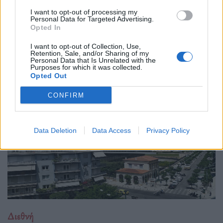
04.02.26
I want to opt-out of processing my
Personal Data for Targeted Advertising.
Το νέο "Ευρωβαρόμετρο" καταγράφει με ψυχρή ακρίβεια αυτή
Opted In
την αντίφαση. Oι πολίτες που ανησυχούν βαθιά για πολέμους,
I want to opt-out of Collection, Use,
ακρίβεια και αποσταθεροποίηση, αλλά ταυτόχρονα ζητούν μια
Retention, Sale, and/or Sharing of my
Personal Data that Is Unrelated with the
πιο δυνατή, πιο παρούσα Ευ
Purposes for which it was collected.
Opted Out
CONFIRM
Data Deletion
Data Access
Privacy Policy
Διεθνή