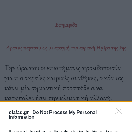
Εφημερίδα
Δράσεις παγκοσμίως με αφορμή την αυριανή Ημέρα της Γης
Την ώρα που οι επιστήμονες προειδοποιούν
για πιο ακραίες καιρικές συνθήκες, ο κόσμος
κάνει μία σημαντική προσπάθεια να
καταπολεμήσει την κλιματική αλλαγή.
olafaq.gr -
Do Not Process My Personal
Information
21.04.2023
If you wish to opt-out of the sale, sharing to third parties, or