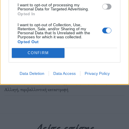
I want to opt-out of processing my
Την ώρα που οι επιστήμονες προειδοποιούν για πιο
Personal Data for Targeted Advertising.
Opted In
ακραίες καιρικές συνθήκες, ο κόσμος κάνει μία
σημαντική προσπάθεια να καταπολεμήσει την
I want to opt-out of Collection, Use,
Retention, Sale, and/or Sharing of my
κλιματική αλλαγή.
Personal Data that Is Unrelated with the
Purposes for which it was collected.
Opted Out
Διαβάστε περισσότερα
→
CONFIRM
Data Deletion
Data Access
Privacy Policy
Δημοσιεύθηκε σε
Περιβάλλον
|
Tagged
Ημέρα της Γης
,
Κλιματική
Αλλαγή
,
περιβαλλοντική καταστροφή
Δείτε επίσης