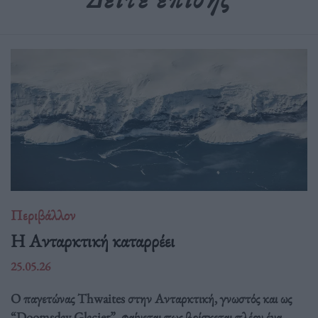
Περιβάλλον
Η Ανταρκτική καταρρέει
25.05.26
Ο παγετώνας Thwaites στην Ανταρκτική, γνωστός και ως
“Doomsday Glacier”, φαίνεται πως βρίσκεται πλέον ένα