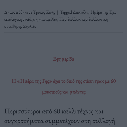
Δημοσιεύθηκε σε
Τρόπος Ζωής
|
Tagged
Δασκάλα
,
Ημέρα της Γης
,
οικολογική σνείδηση
,
παραμύθια
,
Περιβάλλον
,
περιβαλλοντική
συνείδηση
,
Σχολείο
Εφημερίδα
Η «Ημέρα της Γης» έχει το δικό της σάουντρακ με 60
μουσικούς και μπάντες
Περισσότεροι από 60 καλλιτέχνες και
συγκροτήματα συμμετέχουν στη συλλογή