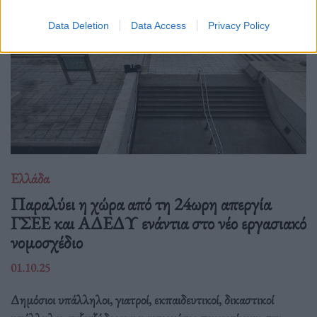
Data Deletion
Data Access
Privacy Policy
Ελλάδα
Παραλύει η χώρα από τη 24ωρη απεργία
ΓΣΕΕ και ΑΔΕΔΥ ενάντια στο νέο εργασιακό
νομοσχέδιο
01.10.25
Δημόσιοι υπάλληλοι, γιατροί, εκπαιδευτικοί, δικαστικοί