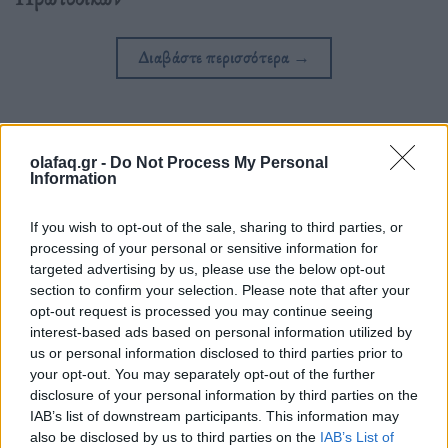
Διαβάστε περισσότερα
→
Δημοσιεύθηκε σε
Ελλάδα
|
Tagged
Εισαγγελική παρέμβαση
,
olafaq.gr -
Do Not Process My Personal
Information
ηλικιωμένη
,
πλήρωμα ασθενοφόρου
,
Φωτογραφία
,
Ωρωπός
If you wish to opt-out of the sale, sharing to third parties, or
processing of your personal or sensitive information for
targeted advertising by us, please use the below opt-out
section to confirm your selection. Please note that after your
Δείτε επίσης
opt-out request is processed you may continue seeing
interest-based ads based on personal information utilized by
us or personal information disclosed to third parties prior to
your opt-out. You may separately opt-out of the further
disclosure of your personal information by third parties on the
IAB’s list of downstream participants. This information may
also be disclosed by us to third parties on the
IAB’s List of