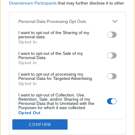
Downstream Participants
that may further disclose it to other
third parties.
Personal Data Processing Opt Outs
I want to opt-out of the Sharing of my
personal data.
Opted In
Ελλάδα
I want to opt-out of the Sale of my
Personal Data.
Ώρα να μπερδευτούμε ξανά: Γυρίζουμε τα
Opted In
ρολόγια μία ώρα πίσω γιατί… έτσι συνηθίσαμε
I want to opt-out of processing my
Personal Data for Targeted Advertising.
16.10.25
Opted In
I want to opt-out of Collection, Use,
Την Κυριακή 26 Οκτωβρίου, στις 04:00 τα ξημερώματα, θα
Retention, Sale, and/or Sharing of my
Personal Data that Is Unrelated with the
ξαναζήσουμε το πιο παράλογο ευρωπαϊκό ραντεβού με τον
Purposes for which it was collected.
χρόνο: θα γυρίσουμε τα ρολόγια μας πίσω μία ώρα, για να
Opted Out
"εξοικονομήσουμε ενέργεια".
CONFIRM