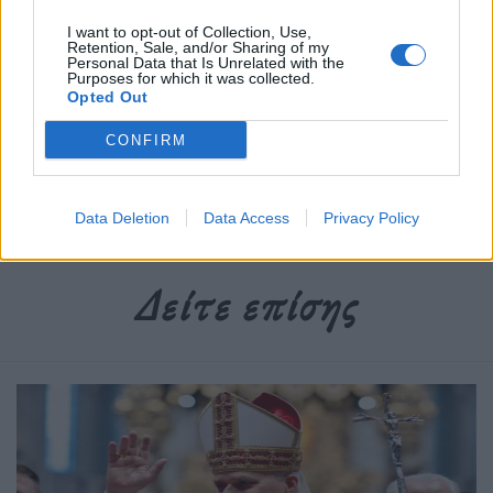
Διαβάστε περισσότερα
→
I want to opt-out of Collection, Use,
Retention, Sale, and/or Sharing of my
Personal Data that Is Unrelated with the
Purposes for which it was collected.
Opted Out
Δημοσιεύθηκε σε
Διεθνή
|
Tagged
Ηλεκτρικό Ρεύμα
,
ηλεκτροδότηση
,
CONFIRM
Ιταλία
,
κακοκαιρία
,
Τοσκάνη
Data Deletion
Data Access
Privacy Policy
Δείτε επίσης