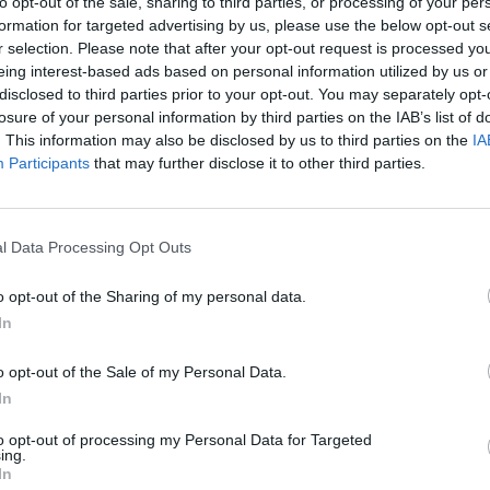
to opt-out of the sale, sharing to third parties, or processing of your per
formation for targeted advertising by us, please use the below opt-out s
ικό σύντροφο
r selection. Please note that after your opt-out request is processed y
eing interest-based ads based on personal information utilized by us or
disclosed to third parties prior to your opt-out. You may separately opt-
οσωπική ευτυχία και αγάπη στη ζωή σας;
losure of your personal information by third parties on the IAB’s list of
. This information may also be disclosed by us to third parties on the
IA
ς της ιστορίας βρήκε την απάντηση μέσα
Participants
that may further disclose it to other third parties.
l Data Processing Opt Outs
o opt-out of the Sharing of my personal data.
In
o opt-out of the Sale of my Personal Data.
In
to opt-out of processing my Personal Data for Targeted
ing.
In