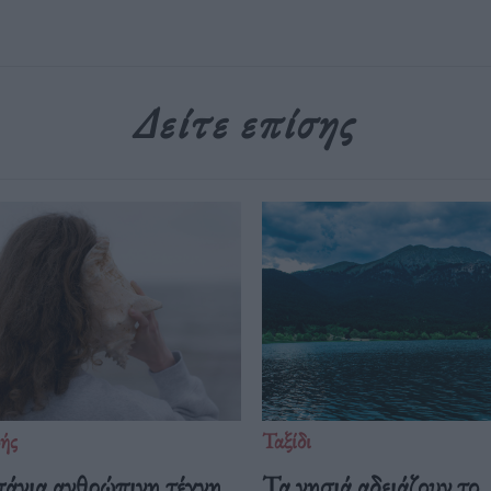
Δείτε επίσης
ής
Ταξίδι
πάνια ανθρώπινη τέχνη
Τα νησιά αδειάζουν το