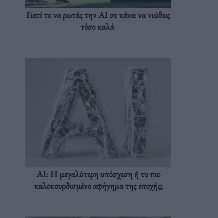
Γιατί το να ρωτάς την AI σε κάνει να νιώθεις
τόσο καλά
AI: Η μεγαλύτερη υπόσχεση ή το πιο
καλοκουρδισμένο αφήγημα της εποχής;