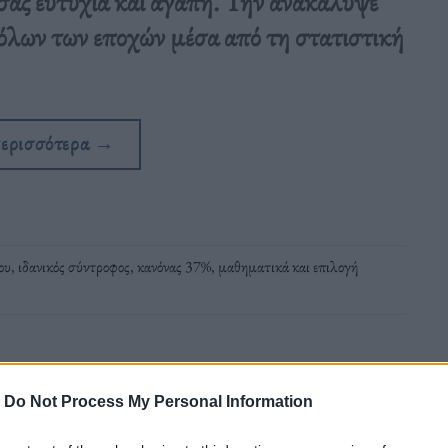
σας ευτυχία και αγάπη. Την ανακάλυψε
 όλων των εποχών μέσα από τη στατιστική
περισσότερα
→
ου
,
ιδανικός σύντροφος
,
κανόνας 37%
,
μαθηματικά και επιλογή
-
Do Not Process My Personal Information