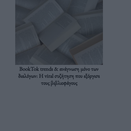
BookTok trends & ανάγνωση μόνο των
διαλόγων: Η viral συζήτηση που εξόργισε
τους βιβλιοφάγους