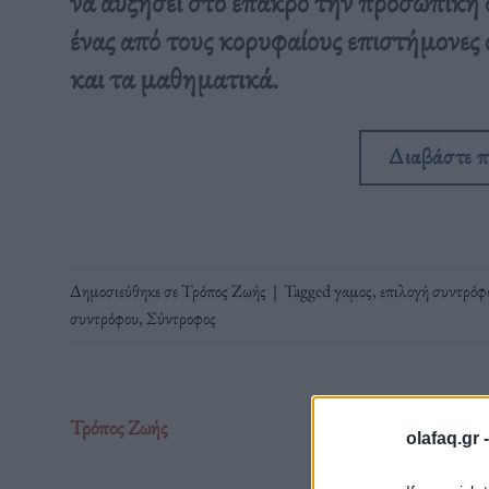
να αυξήσει στο έπακρο την προσωπική 
ένας από τους κορυφαίους επιστήμονες
και τα μαθηματικά.
Διαβάστε 
Δημοσιεύθηκε σε
Τρόπος Ζωής
|
Tagged
γαμος
,
επιλογή συντρόφ
συντρόφου
,
Σύντροφος
Τρόπος Ζωής
olafaq.gr 