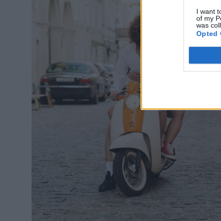
I want t
of my P
was col
Opted 