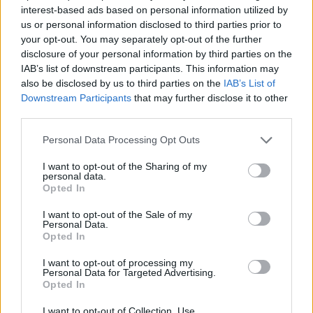
interest-based ads based on personal information utilized by
us or personal information disclosed to third parties prior to
Δημοσιεύθηκε σε
Διεθνή
|
Tagged
ΗΑΕ
,
Ιράν
,
Μοσχα
,
Πούτιν
,
Ρωσία
,
your opt-out. You may separately opt-out of the further
Σαουδική Αραβία
,
σχεσεις
disclosure of your personal information by third parties on the
IAB’s list of downstream participants. This information may
also be disclosed by us to third parties on the
IAB’s List of
Downstream Participants
that may further disclose it to other
third parties.
Δείτε επίσης
Personal Data Processing Opt Outs
I want to opt-out of the Sharing of my
personal data.
Opted In
I want to opt-out of the Sale of my
Personal Data.
Opted In
I want to opt-out of processing my
Personal Data for Targeted Advertising.
Opted In
I want to opt-out of Collection, Use,