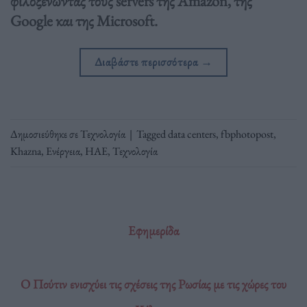
φιλοξενώντας τους servers της Amazon, της
Google και της Microsoft.
Διαβάστε περισσότερα
→
Δημοσιεύθηκε σε
Τεχνολογία
|
Tagged
data centers
,
fbphotopost
,
Khazna
,
Ενέργεια
,
ΗΑΕ
,
Τεχνολογία
Εφημερίδα
Ο Πούτιν ενισχύει τις σχέσεις της Ρωσίας με τις χώρες του