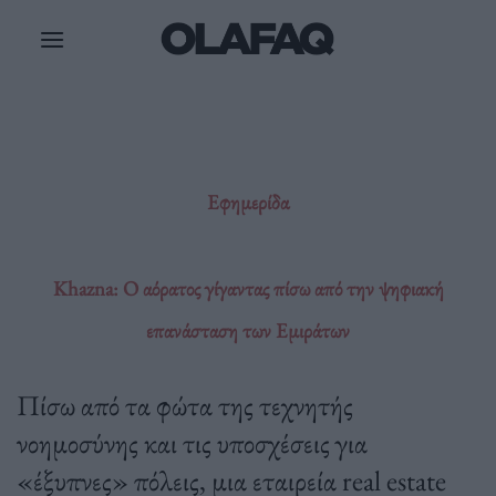
Μετάβαση
στο
περιεχόμενο
Εφημερίδα
Khazna: O αόρατος γίγαντας πίσω από την ψηφιακή
επανάσταση των Εμιράτων
Πίσω από τα φώτα της τεχνητής
νοημοσύνης και τις υποσχέσεις για
«έξυπνες» πόλεις, μια εταιρεία real estate