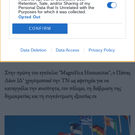
Retention, Sale, and/or Sharing of my
Personal Data that Is Unrelated with the
Purposes for which it was collected.
Opted Out
Διεθνή
CONFIRM
Ο Πάπας Λέων ΙΔ’ και η εγκύκλιος για την
Τεχνητή Νοημοσύνη, τη δημοκρατία και τη
συγκέντρωση ισχύος
Data Deletion
Data Access
Privacy Policy
02.06.26
Στην πρώτη του εγκύκλιο "Magnifica Humanitas", ο Πάπας
Λέων ΙΔ’ χρησιμοποιεί την ΤΝ ως αφετηρία για να
καταγγείλει την ανισότητα, τον πόλεμο, τη διάβρωση της
δημοκρατίας και τη συγκέντρωση εξουσίας σε