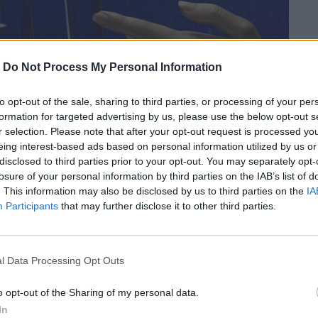
-
Do Not Process My Personal Information
to opt-out of the sale, sharing to third parties, or processing of your per
formation for targeted advertising by us, please use the below opt-out s
r selection. Please note that after your opt-out request is processed y
eing interest-based ads based on personal information utilized by us or
disclosed to third parties prior to your opt-out. You may separately opt-
losure of your personal information by third parties on the IAB’s list of
. This information may also be disclosed by us to third parties on the
IA
Participants
that may further disclose it to other third parties.
atGPT από χρήστες παγκοσμίως, πολλές
νητή νοημοσύνη. Το 42% εγκαταλείπει τα
l Data Processing Opt Outs
δύουν ακατάπαυστα σε μια αβέβαιη
o opt-out of the Sharing of my personal data.
In