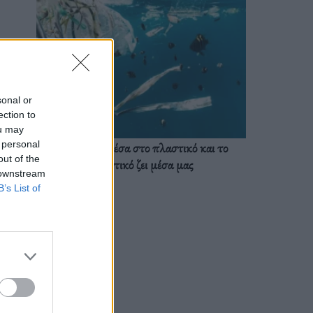
sonal or
ection to
ou may
 personal
Ζούμε ήδη μέσα στο πλαστικό και το
out of the
πλαστικό ζει μέσα μας
 downstream
B’s List of