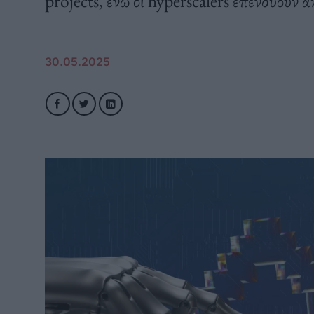
projects, ενώ οι hyperscalers επενδύουν
30.05.2025