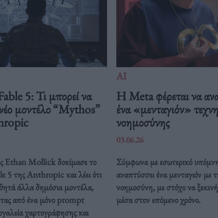
ΑΙ
able 5: Τι μπορεί να
Η Meta φέρεται να αν
 νέο μοντέλο “Mythos”
ένα «μενταγιόν» τεχν
hropic
νοημοσύνης
03.06.26
ς Ethan Mollick δοκίμασε το
Σύμφωνα με εσωτερικό υπόμν
e 5 της Anthropic και λέει ότι
αναπτύσσει ένα μενταγιόν με 
σθητά άλλα δημόσια μοντέλα,
νοημοσύνη, με στόχο να ξεκινή
τας από ένα μόνο prompt
μέσα στον επόμενο χρόνο.
εργαλεία χαρτογράφησης και