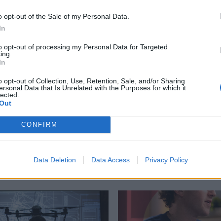
o opt-out of the Sale of my Personal Data.
περισσότερα
→
In
to opt-out of processing my Personal Data for Targeted
ing.
In
o opt-out of Collection, Use, Retention, Sale, and/or Sharing
οήτευσης
,
Ελον Μασκ
,
Τεχνητή Νοημοσύνη
,
Τεχνολογία
ersonal Data that Is Unrelated with the Purposes for which it
lected.
Out
CONFIRM
Δείτε επίσης
Data Deletion
Data Access
Privacy Policy