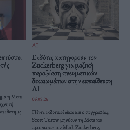
ΑΙ
απτύσσει
Εκδότες κατηγορούν τον
ητής
Zuckerberg για μαζική
παραβίαση πνευματικών
δικαιωμάτων στην εκπαίδευση
AI
ημα η Meta
06.05.26
τεχνητή
σει δοκιμές
Πέντε εκδοτικοί οίκοι και ο συγγραφέας
Scott Turow μηνύουν τη Meta και
προσωπικά τον Mark Zuckerberg,