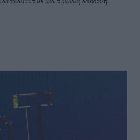
 ακατάπαυστα σε μια αβέβαιη απόδοση.