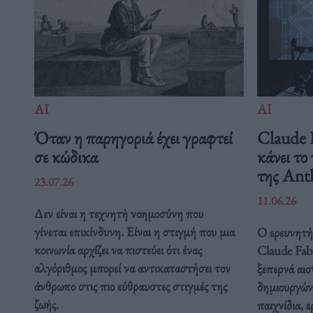
ΑΙ
ΑΙ
Όταν η παρηγοριά έχει γραφτεί
Claude F
σε κώδικα
κάνει το
της Ant
23.07.26
11.06.26
Δεν είναι η τεχνητή νοημοσύνη που
γίνεται επικίνδυνη. Είναι η στιγμή που μια
Ο ερευνητή
κοινωνία αρχίζει να πιστεύει ότι ένας
Claude Fabl
αλγόριθμος μπορεί να αντικαταστήσει τον
ξεπερνά αι
άνθρωπο στις πιο εύθραυστες στιγμές της
δημιουργών
ζωής.
παιχνίδια, 