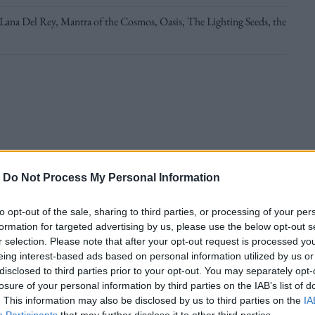
Lana Del Rey
,
Mantra of the Cosmos
,
Oasis
,
The Lighting Seeds
,
the
-
Do Not Process My Personal Information
to opt-out of the sale, sharing to third parties, or processing of your per
ογραφική» και ποιο είναι το πιο ακριβό
formation for targeted advertising by us, please use the below opt-out s
r selection. Please note that after your opt-out request is processed y
eing interest-based ads based on personal information utilized by us or
disclosed to third parties prior to your opt-out. You may separately opt-
losure of your personal information by third parties on the IAB’s list of
. This information may also be disclosed by us to third parties on the
IA