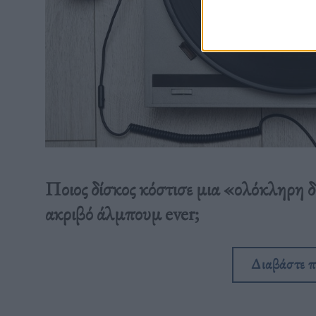
Ποιος δίσκος κόστισε μια «ολόκληρη δι
ακριβό άλμπουμ ever;
Διαβάστε 