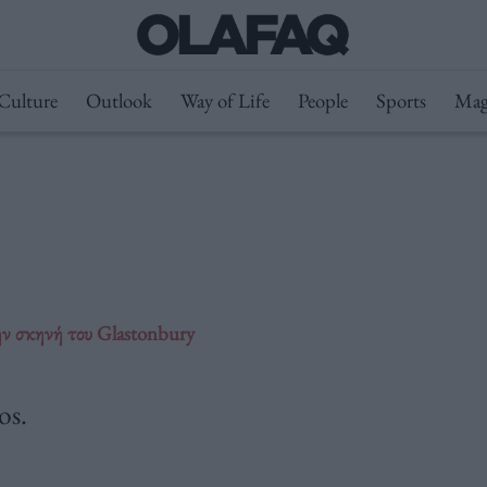
Culture
Outlook
Way of Life
People
Sports
Mag
την σκηνή του Glastonbury
os.