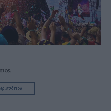
smos.
περισσότερα
→