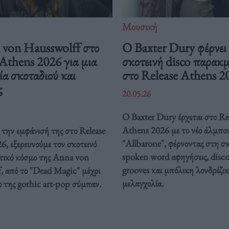
Μουσική
von Hausswolff στο
Ο Baxter Dury φέρνει
Athens 2026 για μια
σκοτεινή disco παρακ
ία σκοταδιού και
στο Release Athens 2
ς
20.05.26
Ο Baxter Dury έρχεται στο Re
Athens 2026 με το νέο άλμπο
την εμφάνισή της στο Release
"Allbarone", φέρνοντας στη σ
, εξερευνούμε τον σκοτεινό
spoken word αφηγήσεις, disc
τικό κόσμο της Anna von
grooves και μπόλικη λονδρέζι
, από το "Dead Magic" μέχρι
μελαγχολία.
ο της gothic art-pop σύμπαν.