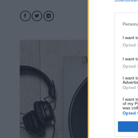
Downstream 
Persona
I want t
Opted 
I want t
Opted 
I want 
Advertis
Opted 
I want t
of my P
was col
Opted 