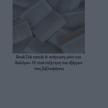
BookTok trends & ανάγνωση μόνο των
διαλόγων: Η viral συζήτηση που εξόργισε
τους βιβλιοφάγους