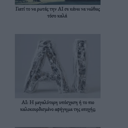
Γιατί το να ρωτάς την AI σε κάνει να νιώθεις
τόσο καλά
AI: Η μεγαλύτερη υπόσχεση ή το πιο
καλοκουρδισμένο αφήγημα της εποχής;