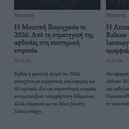
Μουσική
Μουσική
Η Μουσική Βιομηχανία το
Η Anna 
2026: Από τη στρατηγική της
Release 
αφθονίας στη συστημική
λειτουργ
εντροπία
ομορφιά
26.05.26
21.05.26
Καθώς η μουσική αγορά του 2026
Με αφορμή 
επιταχύνει με εκρηκτικές κυκλοφορίες και
Athens 2026
AI uploads, όλο και περισσότερες εταιρείες
και καθηλω
αντιμετωπίζουν υπερφόρτωση δεδομένων,
Hausswolff
αλλά, σύμφωνα με τον Matt Jacoby,
το τελευταί
λύσεις υπάρχο