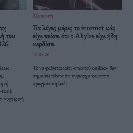
Μουσική
 τη
Για λίγες μέρες το internet μάς
μή του
είχε πείσει ότι ο Akylas είχε ήδη
026
κερδίσει
18.05.26
lease
Το να φαίνεται κάτι «παντού online» δεν
υμ
σημαίνει πάντα ότι κυριαρχεί και στην
κηνή
πραγματική ζωή.
o-funk
κη νυχτερινή