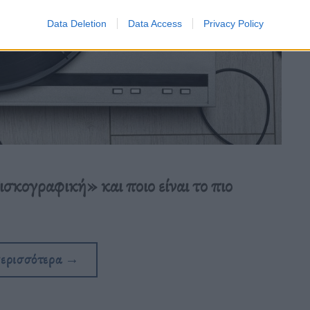
Data Deletion
Data Access
Privacy Policy
σκογραφική» και ποιο είναι το πιο
περισσότερα
→