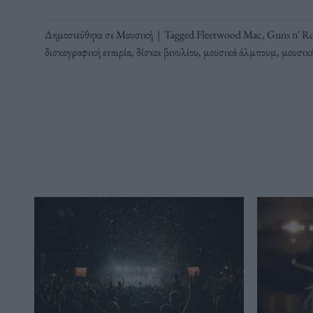
Δημοσιεύθηκε σε
Μουσική
|
Tagged
Fleetwood Mac
,
Guns n' Ro
δισκογραφική εταιρία
,
δίσκοι βινυλίου
,
μουσικά άλμπουμ
,
μουσική