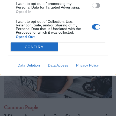
I want to opt-out of processing my
22.12.25
Personal Data for Targeted Advertising.
Opted In
Το Olafaq περπατά στους δρόμους της Αθήνας και
I want to opt-out of Collection, Use,
ανακαλύπτει τη μαγεία που κρύβεται στις καθημερινές
Retention, Sale, and/or Sharing of my
Personal Data that Is Unrelated with the
ιστορίες των απλών ανθρώπων.
Purposes for which it was collected.
Opted Out
CONFIRM
Data Deletion
Data Access
Privacy Policy
Common People