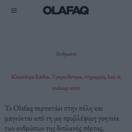
Μετάβαση
στο
περιεχόμενο
Άνθρωποι
Κλεοπάτρα Κάιδου, Tραγουδίστρια, στιχουργός, hair &
makeup artist
Το Olafaq περπατάει στην πόλη και
μαγεύεται από τη μη προβλέψιμη γοητεία
των ανθρώπων της διπλανής πόρτας.