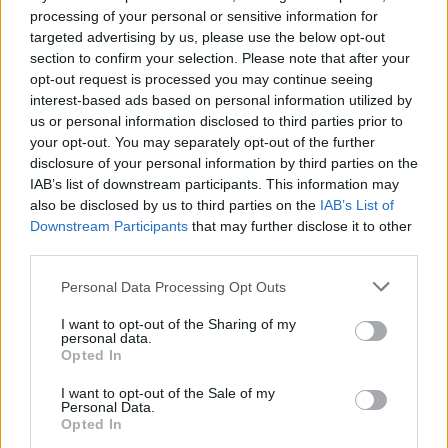
processing of your personal or sensitive information for
targeted advertising by us, please use the below opt-out
Το Olafaq περπατά στους δρόμους της Αθήνας και
section to confirm your selection. Please note that after your
ανακαλύπτει τη μαγεία που κρύβεται στις καθημερινές
opt-out request is processed you may continue seeing
ιστορίες των απλών ανθρώπων.
interest-based ads based on personal information utilized by
us or personal information disclosed to third parties prior to
your opt-out. You may separately opt-out of the further
disclosure of your personal information by third parties on the
IAB’s list of downstream participants. This information may
also be disclosed by us to third parties on the
IAB’s List of
Downstream Participants
that may further disclose it to other
third parties.
Personal Data Processing Opt Outs
I want to opt-out of the Sharing of my
personal data.
Opted In
Common People
I want to opt-out of the Sale of my
Personal Data.
Ευθύμης Κάλφας, Ραδιοφωνικός παραγωγός
Opted In