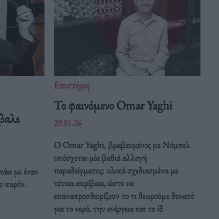
Επιστήμη
Το φαινόμενο Omar Yaghi
βαλε
29.01.26
Ο Omar Yaghi, βραβευμένος με Νόμπελ
υπόσχεται μία βαθιά αλλαγή
παραδείγματος: υλικά σχεδιασμένα με
άει με έναν
τέτοια ακρίβεια, ώστε να
ο παρόν.
επαναπροσδιορίζουν το τι θεωρούμε δυνατό
για το νερό, την ενέργεια και το ίδ