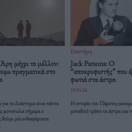
Επιστήμη
Άρη μέχρι το μέλλον:
Jack Parsons: O
ουμε πραγματικά στο
“αποκρυφιστής” που έ
μα
φωτιά στα άστρα
10.03.26
 για το Διάστημα είναι πάντα
Η ιστορία του Πάρσονς ακουμπ
ας μονοπωλεί σήμερα ο
μοναδικό τρόπο τα άστρα και τ
 δούμε μία ενδιαφέρουσα
.