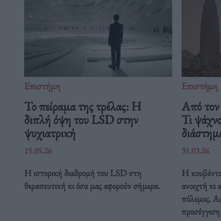
Επιστήμη
Επιστήμη
Το πείραμα της τρέλας: Η
Από τον 
διπλή όψη του LSD στην
Τι ψάχν
ψυχιατρική
διάστη
15.05.26
31.03.26
Η ιστορική διαδρομή του LSD στη
Η κουβέντα
θεραπευτική κι όσα μας αφορούν σήμερα.
ανοιχτή κι 
πόλεμος. Ας
προσέγγιση