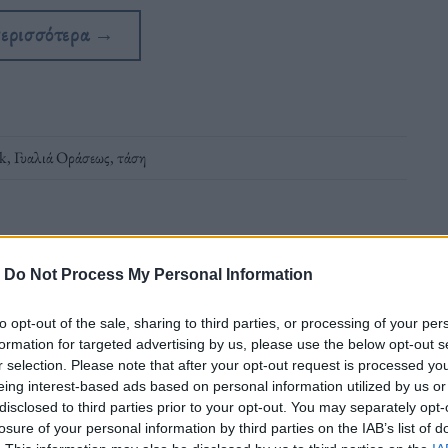
περισσότερα
→
k
,
Γυαλιά Οράσεως
,
τάση
-
Do Not Process My Personal Information
to opt-out of the sale, sharing to third parties, or processing of your per
ά, αλλά όχι φακούς επαφής
formation for targeted advertising by us, please use the below opt-out s
r selection. Please note that after your opt-out request is processed y
eing interest-based ads based on personal information utilized by us or
disclosed to third parties prior to your opt-out. You may separately opt-
ν σημαντικό ρόλο των ματιών ως εισόδου
losure of your personal information by third parties on the IAB’s list of