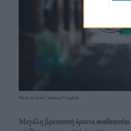
Photo by Josh Calabrese/Unsplash
Μεγάλη βρετανική έρευνα αναδεικνύει 