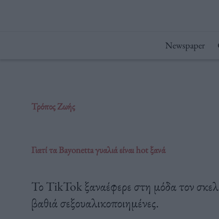
Μετάβαση
στο
περιεχόμενο
Newspaper
Τρόπος Ζωής
Γιατί τα Bayonetta γυαλιά είναι hot ξανά
Το TikTok ξαναέφερε στη μόδα τον σκελετ
βαθιά σεξουαλικοποιημένες.