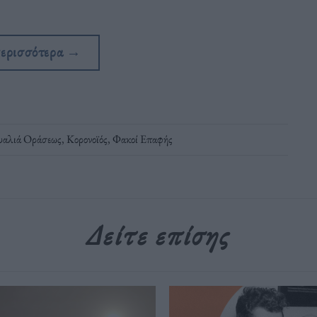
περισσότερα
→
υαλιά Οράσεως
,
Κορονοϊός
,
Φακοί Επαφής
Δείτε επίσης