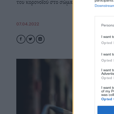
του κορονοϊού στο σώμα.
participants
Downstream 
07.04.2022
Persona
I want t
Opted 
I want t
Opted 
I want 
Advertis
Opted 
I want t
of my P
was col
Opted 