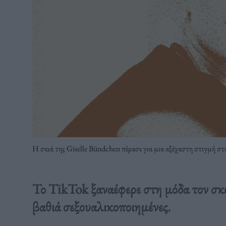
Η σκιά της Giselle Bündchen πέρασε για μια αξέχαστη στιγμή στ
Το TikTok ξαναέφερε στη μόδα τον σκελ
βαθιά σεξουαλικοποιημένες.