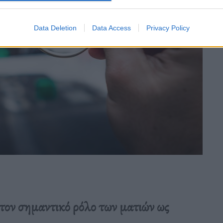
Data Deletion
Data Access
Privacy Policy
τον σημαντικό ρόλο των ματιών ως