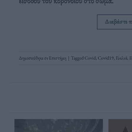
εισόδου του κορονοϊού στο σώμα.
Διαβάστε 
Δημοσιεύθηκε σε
Επιστήμη
|
Tagged
Covid
,
Covid19
,
Γυαλιά
,
Γ