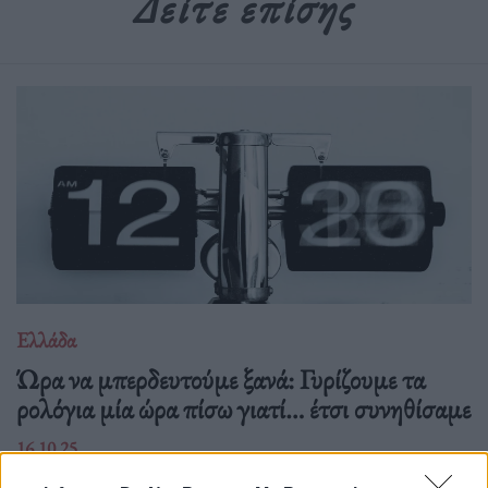
Δείτε επίσης
Ελλάδα
Ώρα να μπερδευτούμε ξανά: Γυρίζουμε τα
ρολόγια μία ώρα πίσω γιατί… έτσι συνηθίσαμε
16.10.25