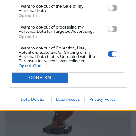
νομοσχέδιο
I want to opt-out of the Sale of my
Personal Data.
Opted In
01.10.25
I want to opt-out of processing my
Personal Data for Targeted Advertising.
Δημόσιοι υπάλληλοι, γιατροί, εκπαιδευτικοί, δικαστικοί
Opted In
υπάλληλοι, ταξιτζήδες και ναυτεργάτες συμμετέχουν στη
σημερινή πανελλαδική κινητοποίηση, που μπλοκάρει
I want to opt-out of Collection, Use,
Retention, Sale, and/or Sharing of my
μεταφορές και υπηρεσίες. Στο επίκεντρο των
Personal Data that Is Unrelated with the
Purposes for which it was collected.
Opted Out
CONFIRM
Data Deletion
Data Access
Privacy Policy