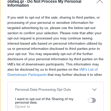
Την Κυριακή 26 Οκτωβρίου, στις 04:00 τα ξημερώματα, θα
olafaq.gr -
Do Not Process My Personal
Information
ξαναζήσουμε το πιο παράλογο ευρωπαϊκό ραντεβού με τον
χρόνο: θα γυρίσουμε τα ρολόγια μας πίσω μία ώρα, για να
If you wish to opt-out of the sale, sharing to third parties, or
"εξοικονομήσουμε ενέργεια".
processing of your personal or sensitive information for
targeted advertising by us, please use the below opt-out
section to confirm your selection. Please note that after your
opt-out request is processed you may continue seeing
interest-based ads based on personal information utilized by
us or personal information disclosed to third parties prior to
your opt-out. You may separately opt-out of the further
disclosure of your personal information by third parties on the
IAB’s list of downstream participants. This information may
also be disclosed by us to third parties on the
IAB’s List of
Downstream Participants
that may further disclose it to other
third parties.
Personal Data Processing Opt Outs
Ελλάδα
I want to opt-out of the Sharing of my
Παραλύει η χώρα από τη 24ωρη απεργία
personal data.
Opted In
ΓΣΕΕ και ΑΔΕΔΥ ενάντια στο νέο εργασιακό