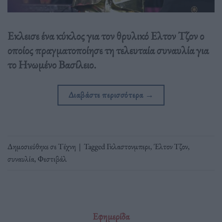
Εκλεισε ένα κύκλος για τον θρυλικό Ελτον Τζον ο
οποίος πραγματοποίησε τη τελευταία συναυλία για
το Ηνωμένο Βασίλειο.
Διαβάστε περισσότερα
→
Δημοσιεύθηκε σε
Τέχνη
|
Tagged
Γκλαστονμπερι
,
Έλτον Τζον
,
συναυλία
,
Φεστιβάλ
Εφημερίδα