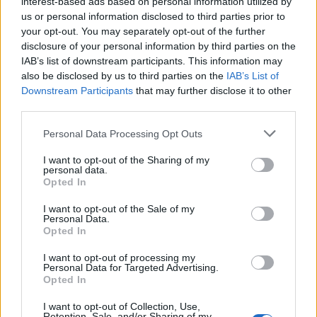
interest-based ads based on personal information utilized by
us or personal information disclosed to third parties prior to
H Βillie Eilish πρωταγωνιστεί σε ντοκιμαντέρ για την
your opt-out. You may separately opt-out of the further
κλιματική αλλαγή
disclosure of your personal information by third parties on the
IAB’s list of downstream participants. This information may
also be disclosed by us to third parties on the
IAB’s List of
Το «Overheated» θα προβληθεί και στο
Downstream Participants
that may further disclose it to other
third parties.
Μουσικό Φεστιβάλ Γκλάστονμπέρι.
Personal Data Processing Opt Outs
I want to opt-out of the Sharing of my
personal data.
16.06.2022
Opted In
I want to opt-out of the Sale of my
Personal Data.
Opted In
I want to opt-out of processing my
Personal Data for Targeted Advertising.
Opted In
I want to opt-out of Collection, Use,
Retention, Sale, and/or Sharing of my