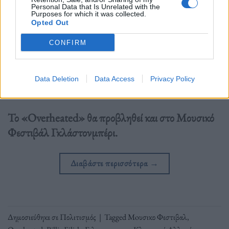
Personal Data that Is Unrelated with the
Purposes for which it was collected.
Opted Out
CONFIRM
Data Deletion
Data Access
Privacy Policy
Το «Overheated» θα προβληθεί και στο Μουσικό
Φεστιβάλ Γκλάστονμπέρι.
Διαβάστε περισσότερα
→
Δημοσιεύθηκε σε
Πολιτισμός
|
Tagged
Moυσικο Φεστιβαλ
,