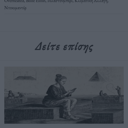
Overheated
,
Βillie Eilish
,
Γκλαστονμπερι
,
Κλιματική Αλλαγή
,
Ντοκιμαντέρ
Δείτε επίσης