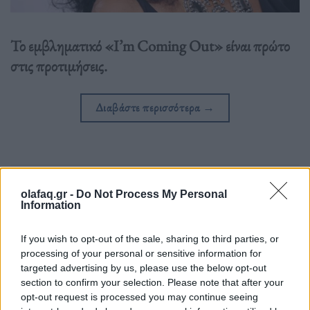
Το εμβληματικό «I’m Coming Out» είναι πρώτο
στις προτιμήσεις.
Διαβάστε περισσότερα
→
Δημοσιεύθηκε σε
Τέχνη
|
Tagged
Diana Ross
,
Glastonbury
,
I’m
olafaq.gr -
Do Not Process My Personal
Coming Out
,
Γκλαστονμπερι
,
Νταϊάνα Ρος
Information
If you wish to opt-out of the sale, sharing to third parties, or
processing of your personal or sensitive information for
targeted advertising by us, please use the below opt-out
Πολιτισμός
section to confirm your selection. Please note that after your
opt-out request is processed you may continue seeing