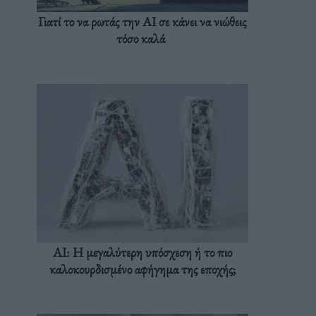
Γιατί το να ρωτάς την AI σε κάνει να νιώθεις
τόσο καλά
AI: Η μεγαλύτερη υπόσχεση ή το πιο
καλοκουρδισμένο αφήγημα της εποχής;