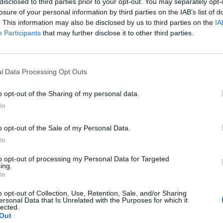
disclosed to third parties prior to your opt-out. You may separately opt-
 τη θέση που έχει στο στερέωμα της
losure of your personal information by third parties on the IAB’s list of
. This information may also be disclosed by us to third parties on the
IA
Participants
that may further disclose it to other third parties.
l Data Processing Opt Outs
o opt-out of the Sharing of my personal data.
In
o opt-out of the Sale of my Personal Data.
In
to opt-out of processing my Personal Data for Targeted
ing.
In
o opt-out of Collection, Use, Retention, Sale, and/or Sharing
ersonal Data that Is Unrelated with the Purposes for which it
lected.
Out