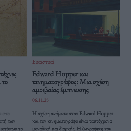
Εικαστικά
ιτέχνες
Edward Hopper και
 το
κινηματογράφος: Μια σχέση
αμοιβαίας έμπνευσης
06.11.25
ο στο
Η σχέση ανάμεσα στον Edward Hopper
οπή των
και τον κινηματογράφο είναι ταυτόχρονα
ρεοτύπων το
μοναδική και διαρκής. Η ζωγραφική του