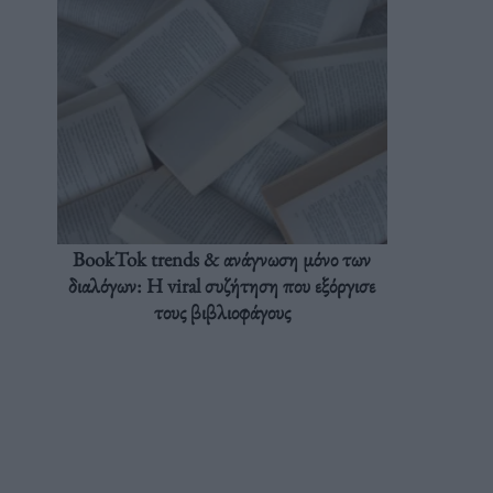
BookTok trends & ανάγνωση μόνο των
διαλόγων: Η viral συζήτηση που εξόργισε
τους βιβλιοφάγους