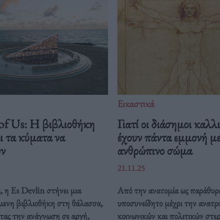
Εικαστικά
 of Us: Η βιβλιοθήκη
Γιατί οι διάσημοι καλλ
ι τα κύματα να
έχουν πάντα εμμονή με
υν
ανθρώπινο σώμα
21.11.25
 η Es Devlin στήνει μια
Από την ανατομία ως παράθυρ
μενη βιβλιοθήκη στη θάλασσα,
υποσυνείδητο μέχρι την ανατρ
τας την ανάγνωση σε αργή,
κοινωνικών και πολιτικών στε