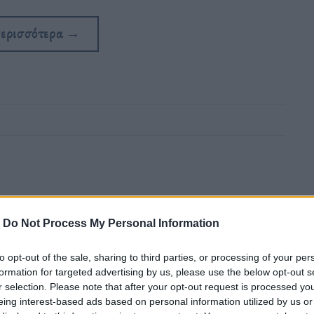
περισσότερα
→
-
Do Not Process My Personal Information
τρέλα του Νταλί;
to opt-out of the sale, sharing to third parties, or processing of your per
formation for targeted advertising by us, please use the below opt-out s
r selection. Please note that after your opt-out request is processed y
τικότητα, τη μονομέρεια και τη φιλοδοξία
eing interest-based ads based on personal information utilized by us or