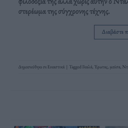
φιλοδοξία της αλλά χωρίς αυτήν ο Νταλί
στερέωμα της σύγχρονης τέχνης.
Διαβάστε 
Δημοσιεύθηκε σε
Εικαστικά
|
Tagged
Γκαλά
,
Έρωτας
,
μούσα
,
Ντ