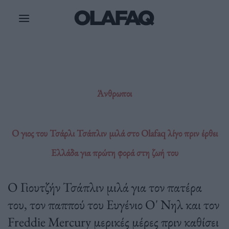
Μετάβαση
στο
περιεχόμενο
Άνθρωποι
Ο γιος του Τσάρλι Τσάπλιν μιλά στο Olafaq λίγο πριν έρθει
Ελλάδα για πρώτη φορά στη ζωή του
Ο Γιουτζήν Τσάπλιν μιλά για τον πατέρα
του, τον παππού του Ευγένιο Ο' Νηλ και τον
Freddie Mercury μερικές μέρες πριν καθίσει