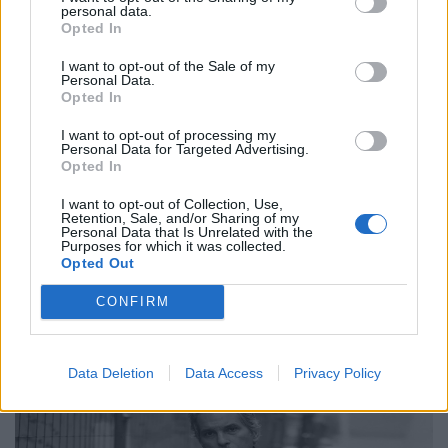
personal data.
Opted In
I want to opt-out of the Sale of my
Personal Data.
Opted In
Συνεντεύξεις
Ο Γιώργος Αθανασίου, δύο μουσικοί, ένα
I want to opt-out of processing my
Personal Data for Targeted Advertising.
βουνό και η αναζήτηση της έμπνευσης
Opted In
24.02.26
I want to opt-out of Collection, Use,
Retention, Sale, and/or Sharing of my
Personal Data that Is Unrelated with the
Purposes for which it was collected.
Στο υβριδικό φιλμ "Το Οτιδήποτε", ο Γιώργος Αθανασίου
Opted Out
μετατρέπει μια αυτοσχεδιαστική εκδρομή φίλων σε στοχασμό
πάνω στη δημιουργία, τη φύση και την ανθρώπινη αμηχανία.
CONFIRM
Data Deletion
Data Access
Privacy Policy