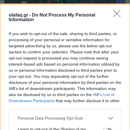
olafaq.gr -
Do Not Process My Personal
Information
Συνεντεύξεις
Χίλντα Παπαδημητρίου: «Με ενδιαφέρει η
If you wish to opt-out of the sale, sharing to third parties, or
processing of your personal or sensitive information for
underground Αθήνα»
targeted advertising by us, please use the below opt-out
section to confirm your selection. Please note that after your
05.06.26
opt-out request is processed you may continue seeing
interest-based ads based on personal information utilized by
Η συγγραφέας συζητάει με τον Θανάση Μήνα για το νέο της
us or personal information disclosed to third parties prior to
αστυνομικό μυθιστόρημα με τίτλο "Κομπολόι στο χώμα".
your opt-out. You may separately opt-out of the further
disclosure of your personal information by third parties on the
IAB’s list of downstream participants. This information may
also be disclosed by us to third parties on the
IAB’s List of
Downstream Participants
that may further disclose it to other
third parties.
Personal Data Processing Opt Outs
I want to opt-out of the Sharing of my