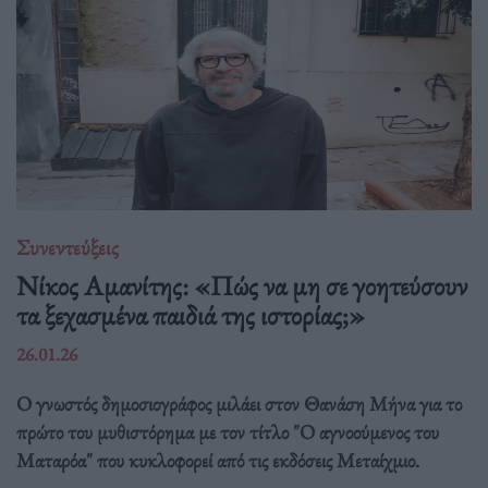
Συνεντεύξεις
Νίκος Αμανίτης: «Πώς να μη σε γοητεύσουν
τα ξεχασμένα παιδιά της ιστορίας;»
26.01.26
Ο γνωστός δημοσιογράφος μιλάει στον Θανάση Μήνα για το
πρώτο του μυθιστόρημα με τον τίτλο "Ο αγνοούμενος του
Ματαρόα" που κυκλοφορεί από τις εκδόσεις Μεταίχμιο.