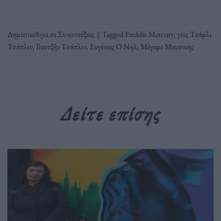
Δημοσιεύθηκε σε
Συνεντεύξεις
|
Tagged
Freddie Mercury
,
γιος Τσάρλι
Τσάπλιν
,
Γιουτζήν Τσάπλιν
,
Ευγένιος Ο Νηλ
,
Μέγαρο Μουσικής
Δείτε επίσης