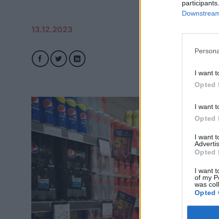
participants
Downstream 
13.12.2023
Persona
I want t
Opted 
I want t
Opted 
I want 
Advertis
Opted 
I want t
of my P
was col
Opted 