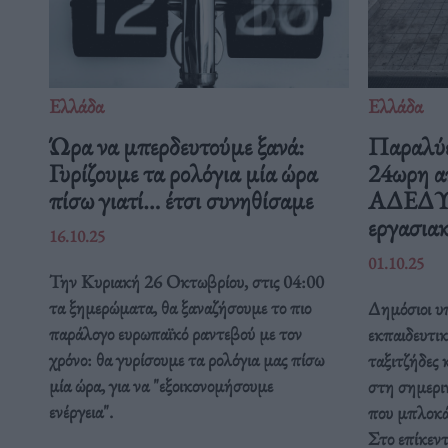
Ελλάδα
Ελλάδα
Ώρα να μπερδευτούμε ξανά:
Παραλύε
Γυρίζουμε τα ρολόγια μία ώρα
24ωρη α
πίσω γιατί… έτσι συνηθίσαμε
ΑΔΕΔΥ ε
εργασιακ
16.10.25
01.10.25
Την Κυριακή 26 Οκτωβρίου, στις 04:00
τα ξημερώματα, θα ξαναζήσουμε το πιο
Δημόσιοι υπ
παράλογο ευρωπαϊκό ραντεβού με τον
εκπαιδευτικ
χρόνο: θα γυρίσουμε τα ρολόγια μας πίσω
ταξιτζήδες 
μία ώρα, για να "εξοικονομήσουμε
στη σημερι
ενέργεια".
που μπλοκάρ
Στο επίκεν