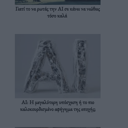
Γιατί το να ρωτάς την AI σε κάνει να νιώθεις
τόσο καλά
AI: Η μεγαλύτερη υπόσχεση ή το πιο
καλοκουρδισμένο αφήγημα της εποχής;