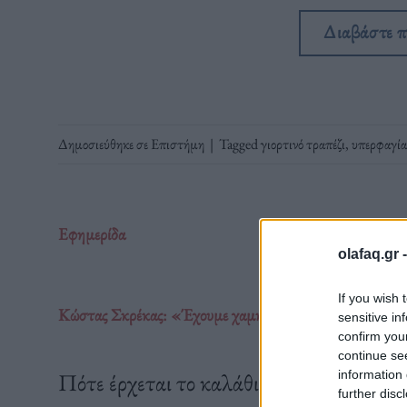
Διαβάστε 
Δημοσιεύθηκε σε
Επιστήμη
|
Tagged
γιορτινό τραπέζι
,
υπερφαγία
Εφημερίδα
olafaq.gr 
If you wish 
Κώστας Σκρέκας: «Έχουμε χαμηλότερες ή ίδιες τιμές σε σ
sensitive in
confirm you
continue se
information 
Πότε έρχεται το καλάθι του "Άι Βασίλη".
further disc