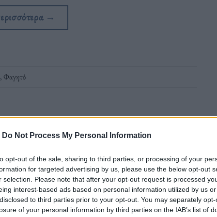
περισσότερα
→
,
Φαγητό
-
Do Not Process My Personal Information
to opt-out of the sale, sharing to third parties, or processing of your per
χέση με πέρσι για το γιορτινό τραπέζι»
formation for targeted advertising by us, please use the below opt-out s
r selection. Please note that after your opt-out request is processed y
eing interest-based ads based on personal information utilized by us or
disclosed to third parties prior to your opt-out. You may separately opt-
losure of your personal information by third parties on the IAB’s list of