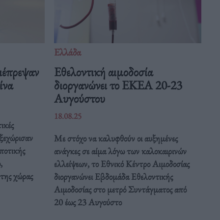
Ελλάδα
ιέπρεψαν
Eθελοντική αιμοδοσία
Κίνα
διοργανώνει το ΕΚΕΑ 20-23
Αυγούστου
18.08.25
ικές
 ξεχώρισαν
Με στόχο να καλυφθούν οι αυξημένες
ποτικής
ανάγκες σε αίμα λόγω των καλοκαιρινών
,
ελλείψεων, το Εθνικό Κέντρο Αιμοδοσίας
 της χώρας
διοργανώνει Εβδομάδα Εθελοντικής
Αιμοδοσίας στο μετρό Συντάγματος από
20 έως 23 Αυγούστο