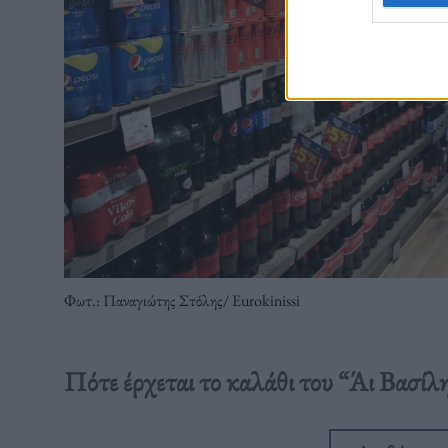
Φωτ.: Παναγιώτης Στόλης/ Eurokinissi
Πότε έρχεται το καλάθι του “Άι Βασίλη