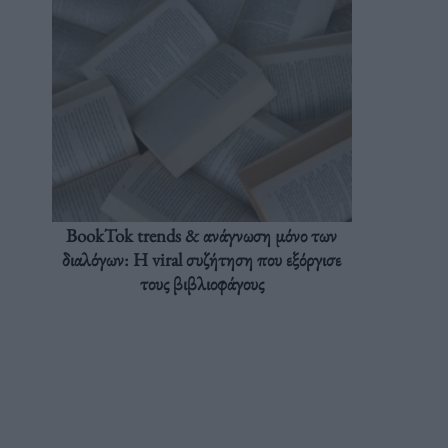
BookTok trends & ανάγνωση μόνο των
διαλόγων: Η viral συζήτηση που εξόργισε
τους βιβλιοφάγους