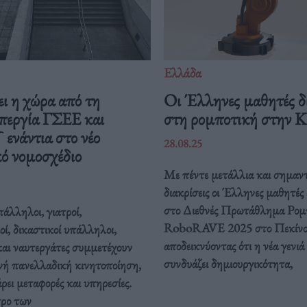
Ελλάδα
ι η χώρα από τη
Οι Έλληνες μαθητές δ
περγία ΓΣΕΕ και
στη ρομποτική στην 
νάντια στο νέο
28.08.25
ό νομοσχέδιο
Με πέντε μετάλλια και σημαντ
διακρίσεις οι Έλληνες μαθητές
στο Διεθνές Πρωτάθλημα Ρομ
άλληλοι, γιατροί,
RoboRAVE 2025 στο Πεκίνο
οί, δικαστικοί υπάλληλοι,
αποδεικνύοντας ότι η νέα γενιά
και ναυτεργάτες συμμετέχουν
συνδυάζει δημιουργικότητα,
νή πανελλαδική κινητοποίηση,
ει μεταφορές και υπηρεσίες.
τρο των