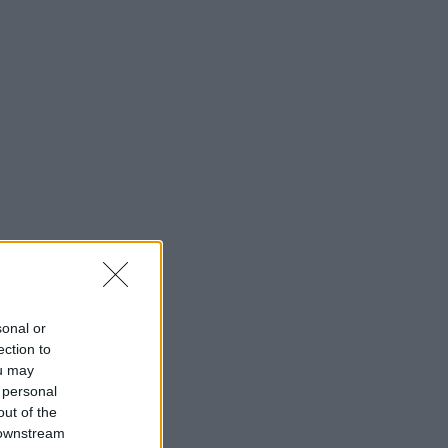
sonal or
ection to
ou may
 personal
out of the
 downstream