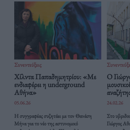
Συνεντεύξεις
Συνεντεύξε
Χίλντα Παπαδημητρίου: «Με
Ο Γιώργ
ενδιαφέρει η underground
μουσικοί
Αθήνα»
αναζήτη
05.06.26
24.02.26
Η συγγραφέας συζητάει με τον Θανάση
Στο υβριδικ
Μήνα για το νέο της αστυνομικό
Γιώργος Αθα