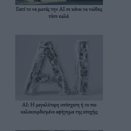
Γιατί το να ρωτάς την AI σε κάνει να νιώθεις
τόσο καλά
AI: Η μεγαλύτερη υπόσχεση ή το πιο
καλοκουρδισμένο αφήγημα της εποχής;