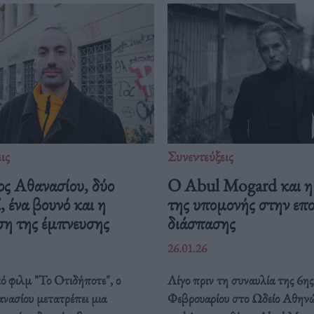
ις
Συνεντεύξεις
ος Αθανασίου, δύο
Ο Abul Mogard και η
, ένα βουνό και η
της υπομονής στην επ
ση της έμπνευσης
διάσπασης
26.01.26
ό φιλμ "Το Οτιδήποτε", ο
Λίγο πριν τη συναυλία της 6ης
νασίου μετατρέπει μια
Φεβρουαρίου στο Ωδείο Αθηνώ