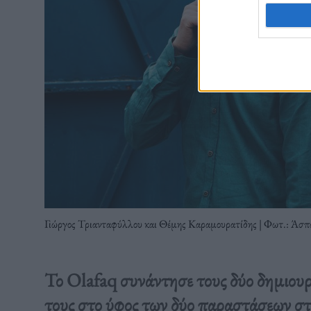
Γιώργος Τριανταφύλλου και Θέμης Καραμουρατίδης | Φωτ.: Άσπ
Το Olafaq συνάντησε τους δύο δημιουρ
τους στο ύφος των δύο παραστάσεων στι