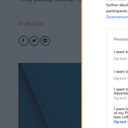
further disc
participants
Downstream 
01.05.2023
Persona
I want t
Opted 
I want t
Opted 
I want 
Advertis
Opted 
I want t
of my P
was col
Opted 