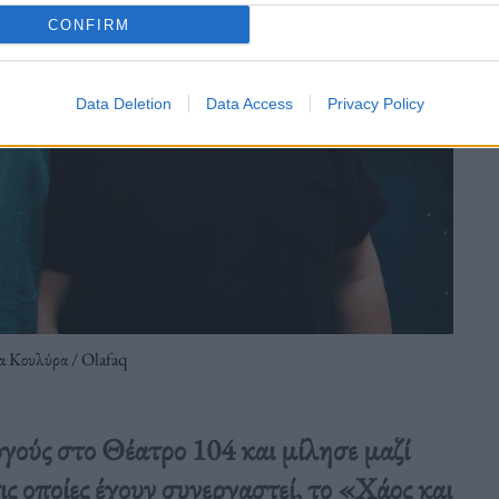
CONFIRM
Data Deletion
Data Access
Privacy Policy
α Κουλύρα / Olafaq
γούς στο Θέατρο 104 και μίλησε μαζί
ς οποίες έχουν συνεργαστεί, το «Χάος και