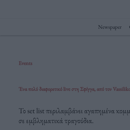
Μετάβαση
στο
περιεχόμενο
Newspaper
Events
Ένα πολύ διαφορετικό live στη Σφίγγα, από τον Vassili
Το set list περιλαμβάνει αγαπημένα κομμ
σε εμβληματικά τραγούδια.