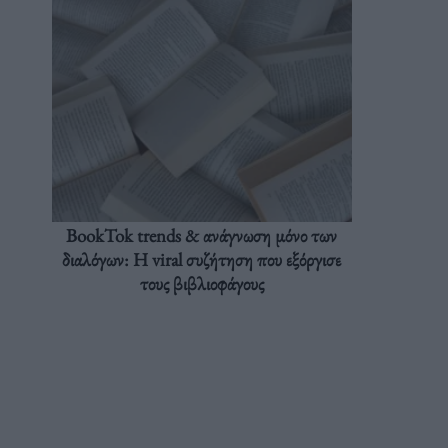
BookTok trends & ανάγνωση μόνο των
διαλόγων: Η viral συζήτηση που εξόργισε
τους βιβλιοφάγους