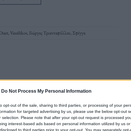
Duet
,
Vassilikos
,
Γιώργος Τριανταφύλλου
,
Σφίγγα
ν Γιώργο Τριανταφύλλου και τον Θέμη Καραμουρατίδη
-
Do Not Process My Personal Information
to opt-out of the sale, sharing to third parties, or processing of your per
ύς στο Θέατρο 104 και μίλησε μαζί τους
formation for targeted advertising by us, please use the below opt-out s
ς έχουν συνεργαστεί, το «Χάος και τάξη
r selection. Please note that after your opt-out request is processed y
eing interest-based ads based on personal information utilized by us or
disclosed to third parties prior to your opt-out. You may separately opt-