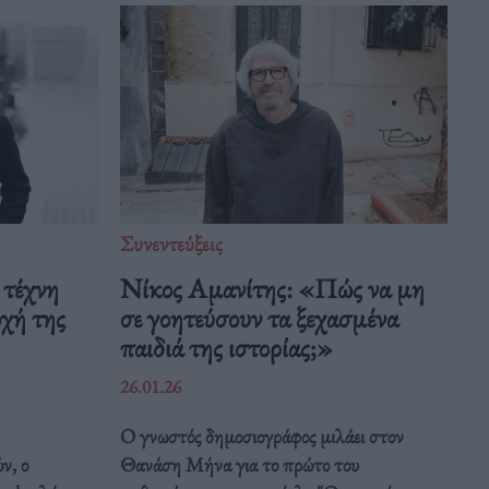
Συνεντεύξεις
 τέχνη
Νίκος Αμανίτης: «Πώς να μη
οχή της
σε γοητεύσουν τα ξεχασμένα
παιδιά της ιστορίας;»
26.01.26
Ο γνωστός δημοσιογράφος μιλάει στον
ν, ο
Θανάση Μήνα για το πρώτο του