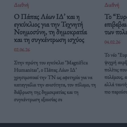
Διεθνή
Διεθνή
Ο Πάπας Λέων ΙΔ’ και η
Το “Ευρ
εγκύκλιος για την Τεχνητή
επιβεβαι
Νοημοσύνη, τη δημοκρατία
των πολ
και τη συγκέντρωση ισχύος
04.02.26
02.06.26
Το νέο "Ευ
ψυχρή ακρί
Στην πρώτη του εγκύκλιο "Magnifica
πολίτες που
Humanitas", ο Πάπας Λέων ΙΔ’
πολέμους, α
χρησιμοποιεί την ΤΝ ως αφετηρία για να
αλλά ταυτόχ
καταγγείλει την ανισότητα, τον πόλεμο, τη
πιο παρούσ
διάβρωση της δημοκρατίας και τη
συγκέντρωση εξουσίας σε