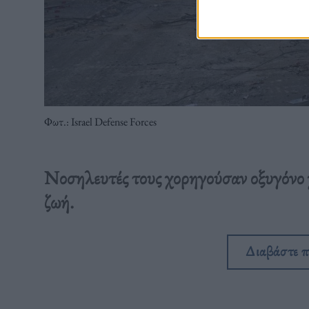
Φωτ.: Israel Defense Forces
Νοσηλευτές τους χορηγούσαν οξυγόνο χ
ζωή.
Διαβάστε 