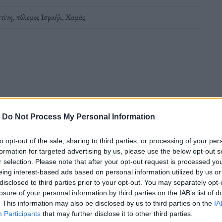
τίνη
,
πόλεμος Ισραήλ
,
Χαμάς
της Λωρίδας της Γάζας
-
Do Not Process My Personal Information
to opt-out of the sale, sharing to third parties, or processing of your per
ροκίνητα για να τους κρατήσουν στη ζωή.
formation for targeted advertising by us, please use the below opt-out s
r selection. Please note that after your opt-out request is processed y
eing interest-based ads based on personal information utilized by us or
disclosed to third parties prior to your opt-out. You may separately opt-
losure of your personal information by third parties on the IAB’s list of
. This information may also be disclosed by us to third parties on the
IA
Participants
that may further disclose it to other third parties.