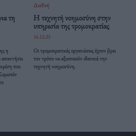
Διεθνή
ια τη
Η τεχνητή νοημοσύνη στην
υπηρεσία της τρομοκρατίας
16.12.25
ης η
Οι τρομοκρατικές οργανώσεις έχουν βρει
α απαντήσει
τον τρόπο να αξιοποιούν ιδανικά την
 κρίση που
τεχνητή νοημοσύνη.
Κομισιόν
το