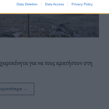
Data Deletion
Data Access
Privacy Policy
ειροκίνητα για να τους κρατήσουν στη
περισσότερα
→