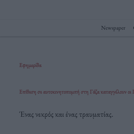
Μετάβαση
στο
περιεχόμενο
Newspaper
Εφημερίδα
Επίθεση σε αυτοκινητοπομπή στη Γάζα καταγγέλουν οι Γ
Ένας νεκρός και ένας τραυματίας.