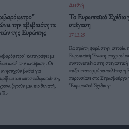
Διεθνή
ωβαρόμετρο”
Το Ευρωπαϊκό Σχέδιο γ
ώνει την αβεβαιότητα
στέγαση
ιτών της Ευρώπης
17.12.25
Για πρώτη φορά στην ιστορία τ
Ευρωπαϊκή Ένωση επιχειρεί ν
ρωβαρόμετρο" καταγράφει με
συντονισμένα στη στεγαστική
βεια αυτή την αντίφαση. Oι
πιέζει εκατομμύρια πολίτες: η 
 ανησυχούν βαθιά για
παρουσίασε στο Στρασβούργο 
κρίβεια και αποσταθεροποίηση,
"Ευρωπαϊκό Σχέδιο γι
ρονα ζητούν μια πιο δυνατή,
α Ευ