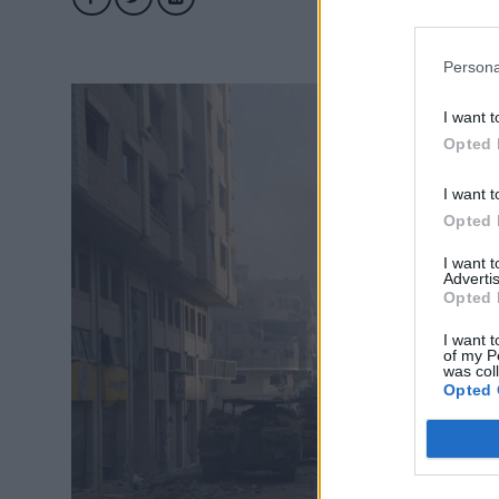
Persona
I want t
Opted 
I want t
Opted 
I want 
Advertis
Opted 
I want t
of my P
was col
Opted 