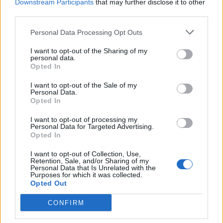
Δείτε επίσης
Downstream Participants
that may further disclose it to other
third parties.
Personal Data Processing Opt Outs
I want to opt-out of the Sharing of my
personal data.
Opted In
I want to opt-out of the Sale of my
Personal Data.
Opted In
I want to opt-out of processing my
Personal Data for Targeted Advertising.
Opted In
I want to opt-out of Collection, Use,
Τέχνη
Retention, Sale, and/or Sharing of my
Personal Data that Is Unrelated with the
Το Disney δίνει teaser για το documentary
Purposes for which it was collected.
Opted Out
“Don’t Look Back in Anger” των Oasis
CONFIRM
07.07.26