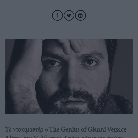
Το ντοκιμαντέρ «The Genius of Gianni Versace
Alive» του Σαλβατόρε Ζανίνο φέρνει για πρώτη