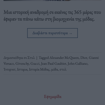
Μια ιστορική αναδρομή σε εκείνες τις 365 μέρες που
έφεραν τα πάνω κάτω στη βιομηχανία της μόδας.
Διαβάστε περισσότερα
→
Δημοσιεύθηκε σε
Στυλ
|
Tagged
Alexander McQueen
,
Dior
,
Gianni
Versace
,
Givenchy
,
Gucci
,
Jean Paul Gaultier
,
John Galliano
,
Ίντερνετ
,
Ιστορια
,
Ιστορία Μόδας
,
μόδα
,
στυλ
Εφημερίδα