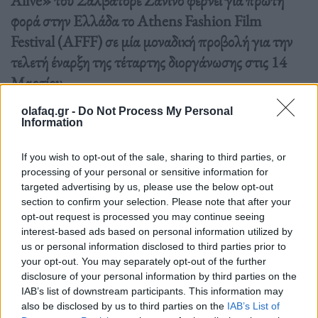
φορά στην Ελλάδα το Athens Fashion Film
Festival (AFFF) σε μία μοναδική προβολή για την
τελετή έναρξη της τέταρτης διοργάνωσης στις 14
Μαρτίου
olafaq.gr -
Do Not Process My Personal
Information
Διαβάστε περισσότερα
→
If you wish to opt-out of the sale, sharing to third parties, or
processing of your personal or sensitive information for
targeted advertising by us, please use the below opt-out
Δημοσιεύθηκε σε
Τέχνη
|
Tagged
"Art-istic OR Art-ificial?
,
Athens
section to confirm your selection. Please note that after your
Fashion Film Festival
,
fashion film
,
Gianni Versace
,
μόδα
,
Νικόλ
opt-out request is processed you may continue seeing
interest-based ads based on personal information utilized by
Αλεξανδροπούλου
,
Πρεμιέρα
,
Σαλβατόρε Ζανίνο
,
Τεχνητή Νοημοσύνη
us or personal information disclosed to third parties prior to
your opt-out. You may separately opt-out of the further
disclosure of your personal information by third parties on the
IAB’s list of downstream participants. This information may
also be disclosed by us to third parties on the
IAB’s List of