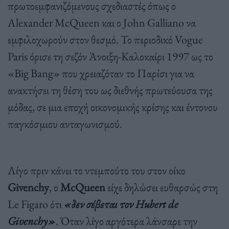
πρωτοεμφανιζόμενους σχεδιαστές όπως ο
Alexander McQueen και ο John Galliano να
εμφιλοχωρούν στον θεσμό. Το περιοδικό Vogue
Paris όρισε τη σεζόν Άνοιξη-Καλοκαίρι 1997 ως το
«Big Bang» που χρειαζόταν το Παρίσι για να
ανακτήσει τη θέση του ως διεθνής πρωτεύουσα της
μόδας, σε μια εποχή οικονομικής κρίσης και έντονου
παγκόσμιου ανταγωνισμού.
Λίγο πριν κάνει το ντεμπούτο του στον οίκο
Givenchy
, ο
McQueen
είχε δηλώσει ευθαρσώς στη
Le Figaro ότι
«δεν σέβεται τον Hubert de
Givenchy»
. Όταν λίγο αργότερα λάνσαρε την