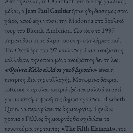
Από την άλλη, το OG infant terrible της γαλλικής
μόδας, ο
Jean Paul Gaultier
ήταν ήδη διάσημος στον
χώρο, αφού είχε ντύσει την Madonna στο θρυλικό
τουρ του Blonde Ambition. Ωστόσο το 1997
σηματοδότησε το άλμα του στην υψηλή ραπτική.
Τον Οκτώβρη του ’97 κυκλοφορεί μια ανοιξιάτικη
κολλεξιόν, την οποία μόνο ανοιξιάτικη δεν τη λες.
«Φρίντα Κάλο αλλά σε γκοθ βερσιόν»
είναι η
κεντρική ιδέα της συλλογής. Ματωμένα δάκρια,
softcore νταρκίλα, μακριά εβένινα μαλλιά κι αντί
για μουσική, η φωνή της δημοσιογράφου Élisabeth
Quin, να περιγράφει τις δημιουργίες. Την ίδια
χρονιά ο Γάλλος δημιουργός θα σχεδιάσει τα
κουστούμια της ταινίας
«The Fifth Element»
, του