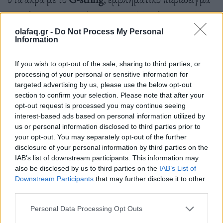
της ηδονιστικής αισθητικής του. Την ίδια χρονιά
παρουσιάστηκαν οι συλλογές «
Stockman
» του
olafaq.gr -
Do Not Process My Personal
Information
Martin Margiela,
«Rich White Woman»
του
Jeremy Scott
και
«Body Meets Dress, Dress Meets
If you wish to opt-out of the sale, sharing to third parties, or
processing of your personal or sensitive information for
Body»
του οίκου
Comme des Garçons
. Και οι τρεις
targeted advertising by us, please use the below opt-out
ασκούσαν κριτική στην αισθητική της high-end
section to confirm your selection. Please note that after your
opt-out request is processed you may continue seeing
μόδας, ενώ παράλληλα αμφισβητούσαν την ίδια την
interest-based ads based on personal information utilized by
us or personal information disclosed to third parties prior to
έννοια του ιδανικού σώματος, σε μια εποχή όπου
your opt-out. You may separately opt-out of the further
στον δημόσιο διάλογο κυριαρχούσαν συζητήσεις για
disclosure of your personal information by third parties on the
IAB’s list of downstream participants. This information may
την «ηθικότητα» των πλαστικών επεμβάσεων και
also be disclosed by us to third parties on the
IAB’s List of
μαινόταν μια μεγάλη διαμάχη σχετικά με τις πρώτες
Downstream Participants
that may further disclose it to other
third parties.
απόπειρες κλωνοποίησης.
Personal Data Processing Opt Outs