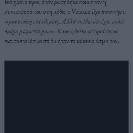
ένα χρόνο πριν, όταν ρωτήθηκε ποια ήταν η
συνεισφορά του στη μόδα, ο Versace είχε απαντήσει
«μια στάση ελευθερίας. Αλλά νιώθω ότι έχω πολύ
δρόμο μπροστά μου».
Κανείς δε θα μπορούσε να
φανταστεί ότι αυτό θα ήταν το κύκνειο άσμα του.