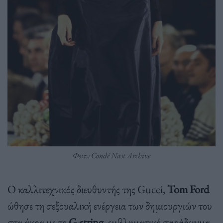
Φωτ.: Condé Nast Archive
Ο καλλιτεχνικός διευθυντής της Gucci,
Tom Ford
ώθησε τη σεξουαλική ενέργεια των δημιουργιών του
στα άκρα με το
G-string
, εμβληματικό παράδειγμα