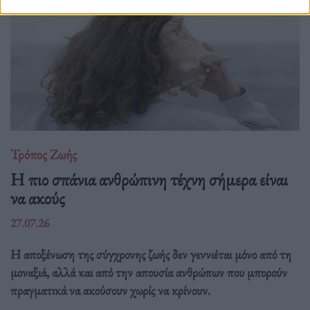
Τρόπος Ζωής
Η πιο σπάνια ανθρώπινη τέχνη σήμερα είναι
να ακούς
27.07.26
Η αποξένωση της σύγχρονης ζωής δεν γεννιέται μόνο από τη
μοναξιά, αλλά και από την απουσία ανθρώπων που μπορούν
πραγματικά να ακούσουν χωρίς να κρίνουν.