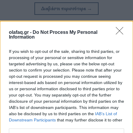
Διαβάστε περισσότερα
→
olafaq.gr -
Do Not Process My Personal
Information
Δημοσιεύθηκε σε
Τρόπος Ζωής
|
Tagged
αδυνατη
,
γεματη
,
γυναίκα
,
ελκυστικη
,
σωματοτυπος
,
χρωμα
If you wish to opt-out of the sale, sharing to third parties, or
processing of your personal or sensitive information for
targeted advertising by us, please use the below opt-out
section to confirm your selection. Please note that after your
opt-out request is processed you may continue seeing
Δείτε επίσης
interest-based ads based on personal information utilized by
us or personal information disclosed to third parties prior to
your opt-out. You may separately opt-out of the further
disclosure of your personal information by third parties on the
IAB’s list of downstream participants. This information may
also be disclosed by us to third parties on the
IAB’s List of
Downstream Participants
that may further disclose it to other
third parties.