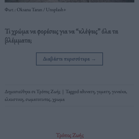
Φωτ.: Oksana Taran / Unsplash+
Τι χρώμα να φορέσεις για να “κλέψεις” όλα τα
βλέμματα;
Διαβάστε περισσότερα
→
Δημοσιεύθηκε σε
Τρόπος Ζωής
|
Tagged
αδυνατη
,
γεματη
,
γυναίκα
,
ελκυστικη
,
σωματοτυπος
,
χρωμα
Τρόπος Ζωής