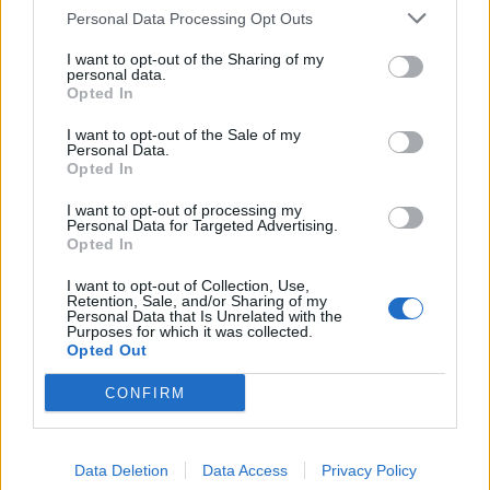
Personal Data Processing Opt Outs
I want to opt-out of the Sharing of my
personal data.
Opted In
I want to opt-out of the Sale of my
Personal Data.
Τρόπος Ζωής
Opted In
5+1 συνήθειες που θα σε φέρουν πιο κοντά
I want to opt-out of processing my
στους στόχους σου
Personal Data for Targeted Advertising.
Opted In
27.07.26
I want to opt-out of Collection, Use,
Retention, Sale, and/or Sharing of my
Personal Data that Is Unrelated with the
Από τη δημιουργία σταθερής ρουτίνας μέχρι τη μείωση των
Purposes for which it was collected.
περισπασμών, η αυτοπειθαρχία είναι το κλειδί για τη συνέπεια,
Opted Out
την προσωπική ανάπτυξη και την επίτευξη κάθε σημαντικού
CONFIRM
στόχου.
Data Deletion
Data Access
Privacy Policy