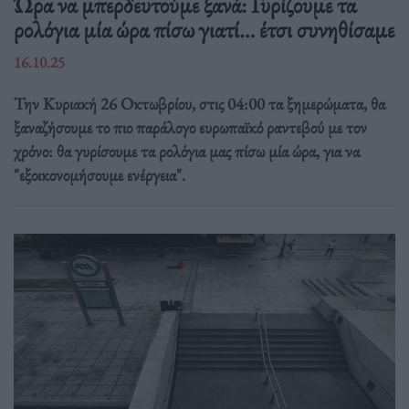
Ώρα να μπερδευτούμε ξανά: Γυρίζουμε τα
ρολόγια μία ώρα πίσω γιατί… έτσι συνηθίσαμε
16.10.25
Την Κυριακή 26 Οκτωβρίου, στις 04:00 τα ξημερώματα, θα
ξαναζήσουμε το πιο παράλογο ευρωπαϊκό ραντεβού με τον
χρόνο: θα γυρίσουμε τα ρολόγια μας πίσω μία ώρα, για να
"εξοικονομήσουμε ενέργεια".