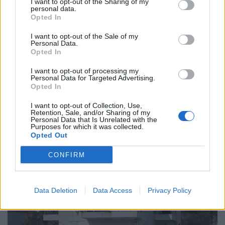
I want to opt-out of the Sharing of my
Ο νέος ιστότοπος arogi.gov.gr προσφέρει
personal data.
Opted In
πολλαπλές επιλογές στον επισκέπτη
I want to opt-out of the Sale of my
Personal Data.
Opted In
I want to opt-out of processing my
30.09.2022
Personal Data for Targeted Advertising.
Opted In
I want to opt-out of Collection, Use,
Retention, Sale, and/or Sharing of my
Personal Data that Is Unrelated with the
Purposes for which it was collected.
Opted Out
CONFIRM
Data Deletion
Data Access
Privacy Policy