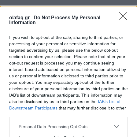
Διαβάστε περισσότερα
→
olafaq.gr -
Do Not Process My Personal
Information
If you wish to opt-out of the sale, sharing to third parties, or
processing of your personal or sensitive information for
Δημοσιεύθηκε σε
Διεθνή
|
Tagged
ΗΠΑ
,
Καλιφόρνια
,
Καταιγίδες
,
targeted advertising by us, please use the below opt-out
Ρεύμα
,
σκοτωθηκαν
,
Φυσικές καταστροφές
section to confirm your selection. Please note that after your
opt-out request is processed you may continue seeing
interest-based ads based on personal information utilized by
us or personal information disclosed to third parties prior to
your opt-out. You may separately opt-out of the further
Εφημερίδα
disclosure of your personal information by third parties on the
IAB’s list of downstream participants. This information may
also be disclosed by us to third parties on the
IAB’s List of
Downstream Participants
that may further disclose it to other
Εξυπηρέτηση των πληγέντων από φυσικές καταστροφές
third parties.
μέσω του νέου site της κρατικής «Αρωγής»
Personal Data Processing Opt Outs