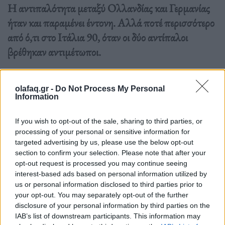
Η αντιπαλότητα μεταξύ Ολλανδίας και Γερμανίας
ήταν και παραμένει έντονη. Αλλά ποτέ περισσότερο
από ό,τι στο Ιτάλια 90, όταν οι δύο αντίπαλοι
βρέθηκαν αντιμέτωποι.
Διαβάστε περισσότερα
→
olafaq.gr -
Do Not Process My Personal
Information
If you wish to opt-out of the sale, sharing to third parties, or
processing of your personal or sensitive information for
Δημοσιεύθηκε σε
Αθλητικά
|
Tagged
Frank Rijkaard
,
Hans van
targeted advertising by us, please use the below opt-out
Breuckelen
,
ITALIA 1990
,
Loustau
,
Rudi Völler
,
φτύσιμο
section to confirm your selection. Please note that after your
opt-out request is processed you may continue seeing
interest-based ads based on personal information utilized by
us or personal information disclosed to third parties prior to
your opt-out. You may separately opt-out of the further
disclosure of your personal information by third parties on the
Δείτε επίσης
IAB’s list of downstream participants. This information may