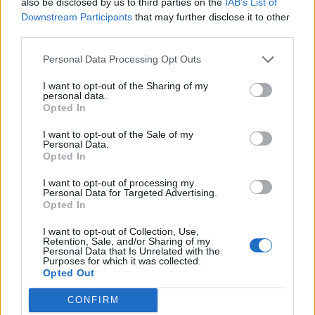
also be disclosed by us to third parties on the
IAB’s List of
Downstream Participants
that may further disclose it to other
third parties.
Personal Data Processing Opt Outs
I want to opt-out of the Sharing of my
personal data.
Opted In
I want to opt-out of the Sale of my
Personal Data.
Opted In
I want to opt-out of processing my
Personal Data for Targeted Advertising.
Αθλητικά
Opted In
Οι γυναίκες του WNBA ζητούν όσα τους
I want to opt-out of Collection, Use,
αξίζουν: «Πληρώστε ό,τι μάς χρωστάτε»
Retention, Sale, and/or Sharing of my
Personal Data that Is Unrelated with the
Purposes for which it was collected.
23.07.25
Opted Out
Εκεί που όσο δυνατά και να φωνάξεις κανείς δεν σε ακούει,
CONFIRM