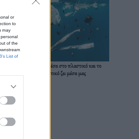
sonal or
ection to
ou may
 personal
out of the
 downstream
B’s List of
Ζούμε ήδη μέσα στο πλαστικό και το
πλαστικό ζει μέσα μας