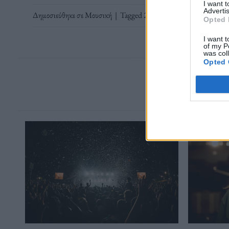
I want 
Advertis
Δημοσιεύθηκε σε
Μουσική
|
Tagged
21ος αιώνας
,
Arcade Fire
,
Fr
Opted 
I want t
of my P
was col
Opted 