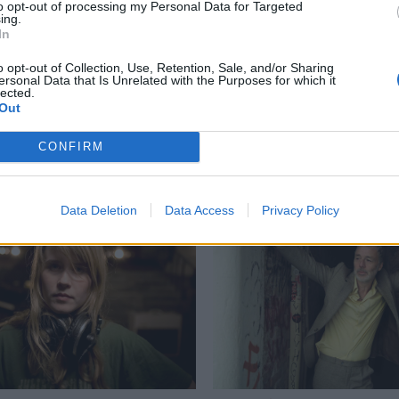
to opt-out of processing my Personal Data for Targeted
ing.
anz Ferdinand
,
Interpol
,
LSD Soundsystem
,
καλύτερα άλμπουμ
In
o opt-out of Collection, Use, Retention, Sale, and/or Sharing
ersonal Data that Is Unrelated with the Purposes for which it
lected.
Out
Δείτε επίσης
CONFIRM
Data Deletion
Data Access
Privacy Policy