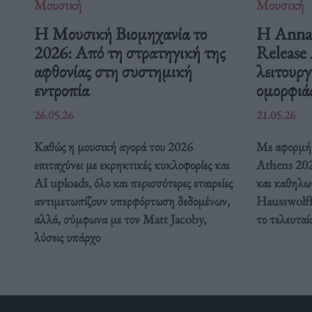
Μουσική
Μουσική
Η Μουσική Βιομηχανία το
Η Anna 
2026: Από τη στρατηγική της
Release 
αφθονίας στη συστημική
λειτουργ
εντροπία
ομορφιά
26.05.26
21.05.26
Καθώς η μουσική αγορά του 2026
Με αφορμή 
επιταχύνει με εκρηκτικές κυκλοφορίες και
Athens 2026
AI uploads, όλο και περισσότερες εταιρείες
και καθηλω
αντιμετωπίζουν υπερφόρτωση δεδομένων,
Hausswolff
αλλά, σύμφωνα με τον Matt Jacoby,
το τελευταί
λύσεις υπάρχο