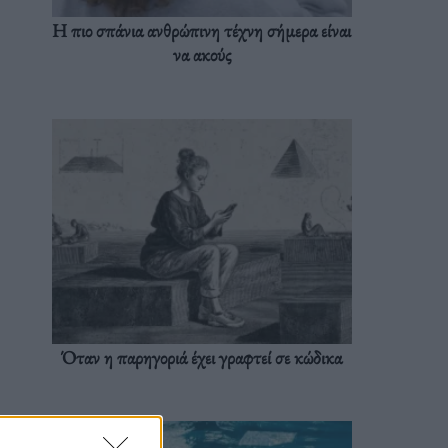
Η πιο σπάνια ανθρώπινη τέχνη σήμερα είναι
να ακούς
Όταν η παρηγοριά έχει γραφτεί σε κώδικα