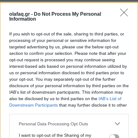
Θέατρο
olafaq.gr -
Do Not Process My Personal
Στο “Θηριοτροφείο” το όνειρο ξεθωριάζει
Information
αλλά οι ρόλοι αρνούνται να πεθάνουν
If you wish to opt-out of the sale, sharing to third parties, or
23.03.26
processing of your personal or sensitive information for
targeted advertising by us, please use the below opt-out
Ένα σπίτι γεμάτο ρόλους που δεν λένε να σβήσουν. Το
section to confirm your selection. Please note that after your
"Θηριοτροφείο" του Δημήτρη Τσεκούρα μετατρέπει το όνειρο
opt-out request is processed you may continue seeing
interest-based ads based on personal information utilized by
σε παγίδα και το παράλογο σε καθρέφτη.
us or personal information disclosed to third parties prior to
your opt-out. You may separately opt-out of the further
disclosure of your personal information by third parties on the
IAB’s list of downstream participants. This information may
also be disclosed by us to third parties on the
IAB’s List of
Downstream Participants
that may further disclose it to other
third parties.
Personal Data Processing Opt Outs
I want to opt-out of the Sharing of my