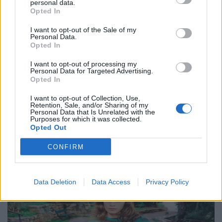
personal data.
Opted In
I want to opt-out of the Sale of my
Θέατρο
Personal Data.
Opted In
Η Φένια Αποστόλου και το σκοτεινό
παραμύθι του “Αποτυπώματος”
I want to opt-out of processing my
Personal Data for Targeted Advertising.
Opted In
10.12.25
I want to opt-out of Collection, Use,
Με το "Αποτύπωμα", η Φένια Αποστόλου δημιουργεί έναν
Retention, Sale, and/or Sharing of my
Personal Data that Is Unrelated with the
σκοτεινό, ποιητικό χώρο όπου η γυναικεία εικόνα αποτινάσσει
Purposes for which it was collected.
Opted Out
τις παραμορφώσεις του χρόνου και ξαναβρίσκει τη φωνή της
μέσα από την κίνηση, τη σιωπή
CONFIRM
Data Deletion
Data Access
Privacy Policy