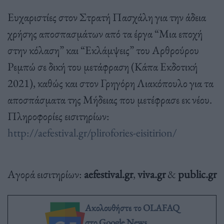
Ευχαριστίες στον Στρατή Πασχάλη για την άδεια
χρήσης αποσπασμάτων από τα έργα “Μια εποχή
στην κόλαση” και “Εκλάμψεις” του Αρθρούρου
Ρεμπώ σε δική του μετάφραση (Κάπα Εκδοτική
2021), καθώς και στον Γρηγόρη Λιακόπουλο για τα
αποσπάσματα της Μήδειας που μετέφρασε εκ νέου.
Πληροφορίες εισιτηρίων:
http://aefestival.gr/plirofories-eisitirion/
Αγορά εισιτηρίων:
aefestival.gr
,
viva.gr
&
public.gr
Ακολουθήστε το OLAFAQ
στο Google News