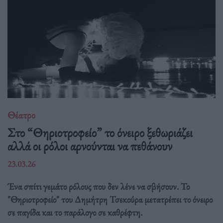
Θέατρο
Στο “Θηριοτροφείο” το όνειρο ξεθωριάζει
αλλά οι ρόλοι αρνούνται να πεθάνουν
23.03.26
Ένα σπίτι γεμάτο ρόλους που δεν λένε να σβήσουν. Το
"Θηριοτροφείο" του Δημήτρη Τσεκούρα μετατρέπει το όνειρο
σε παγίδα και το παράλογο σε καθρέφτη.