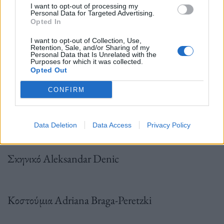
Μετάφραση Στρατής Πασχάλης (Μήδεια του
I want to opt-out of processing my
Personal Data for Targeted Advertising.
Ευριπίδη*), Ελένη Βαροπούλου
Opted In
I want to opt-out of Collection, Use,
Retention, Sale, and/or Sharing of my
Personal Data that Is Unrelated with the
(Ρημαγμένη όχθη, Μήδειας υλικό, Τοπίο με
Purposes for which it was collected.
Opted Out
Aργοναύτες του Χάινερ Μύλλερ**)
CONFIRM
Σκηνοθεσία Frank Castorf
Data Deletion
Data Access
Privacy Policy
Σκηνικό Aleksandar Denic
Κοστούμια Adriana Braga-Peretzki