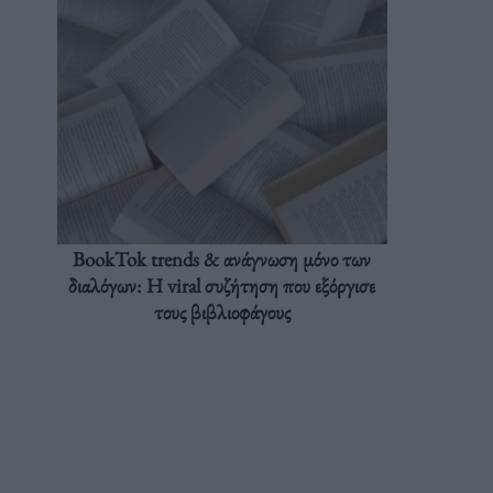
BookTok trends & ανάγνωση μόνο των
διαλόγων: Η viral συζήτηση που εξόργισε
τους βιβλιοφάγους