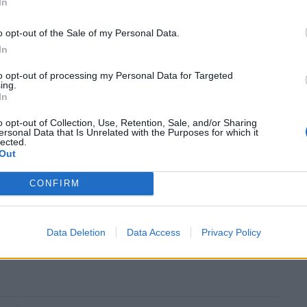
In
o opt-out of the Sale of my Personal Data.
In
to opt-out of processing my Personal Data for Targeted
ing.
In
o opt-out of Collection, Use, Retention, Sale, and/or Sharing
ραζιλιάνος φωτογράφος Fernando Braga
ersonal Data that Is Unrelated with the Purposes for which it
lected.
ρίζουν γύρω από το διάσημο άγαλμα του
Out
.
CONFIRM
περισσότερα
→
Data Deletion
Data Access
Privacy Policy