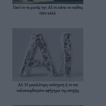
Γιατί το να ρωτάς την AI σε κάνει να νιώθεις
τόσο καλά
AI: Η μεγαλύτερη υπόσχεση ή το πιο
καλοκουρδισμένο αφήγημα της εποχής;