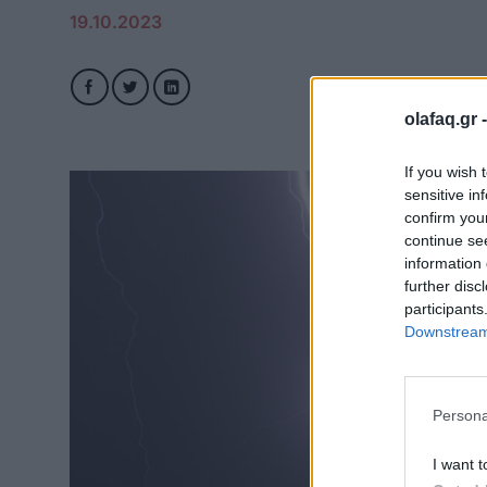
19.10.2023
olafaq.gr 
If you wish 
sensitive in
confirm you
continue se
information 
further disc
participants
Downstream 
Persona
I want t