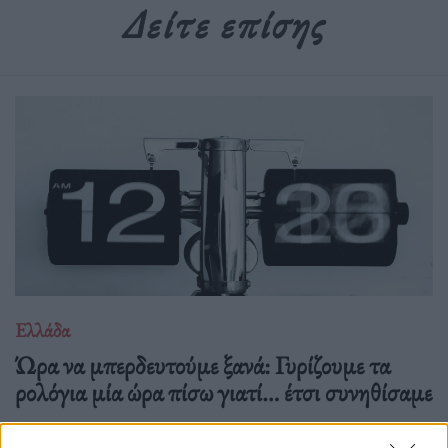
Δείτε επίσης
Ελλάδα
Ώρα να μπερδευτούμε ξανά: Γυρίζουμε τα
ρολόγια μία ώρα πίσω γιατί… έτσι συνηθίσαμε
16.10.25