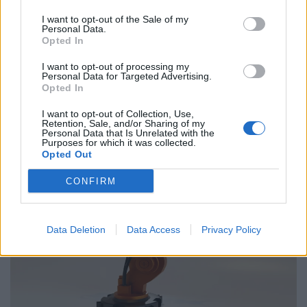
ΓΣΕΕ και ΑΔΕΔΥ ενάντια στο νέο εργασιακό
I want to opt-out of the Sale of my
νομοσχέδιο
Personal Data.
Opted In
01.10.25
I want to opt-out of processing my
Personal Data for Targeted Advertising.
Δημόσιοι υπάλληλοι, γιατροί, εκπαιδευτικοί, δικαστικοί
Opted In
υπάλληλοι, ταξιτζήδες και ναυτεργάτες συμμετέχουν στη
I want to opt-out of Collection, Use,
σημερινή πανελλαδική κινητοποίηση, που μπλοκάρει
Retention, Sale, and/or Sharing of my
Personal Data that Is Unrelated with the
μεταφορές και υπηρεσίες. Στο επίκεντρο των
Purposes for which it was collected.
Opted Out
CONFIRM
Data Deletion
Data Access
Privacy Policy