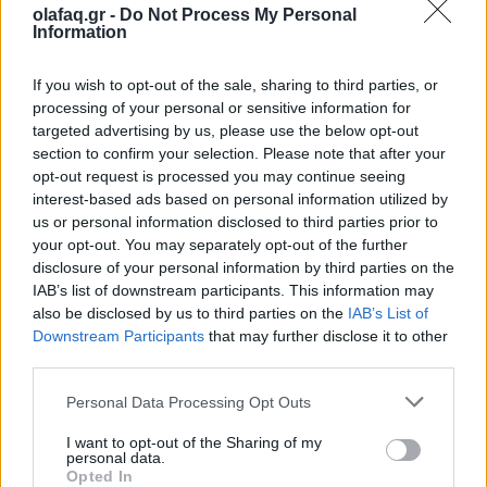
olafaq.gr -
Do Not Process My Personal
Την Κυριακή 26 Οκτωβρίου, στις 04:00 τα ξημερώματα, θα
Information
ξαναζήσουμε το πιο παράλογο ευρωπαϊκό ραντεβού με τον
χρόνο: θα γυρίσουμε τα ρολόγια μας πίσω μία ώρα, για να
If you wish to opt-out of the sale, sharing to third parties, or
processing of your personal or sensitive information for
"εξοικονομήσουμε ενέργεια".
targeted advertising by us, please use the below opt-out
section to confirm your selection. Please note that after your
opt-out request is processed you may continue seeing
interest-based ads based on personal information utilized by
us or personal information disclosed to third parties prior to
your opt-out. You may separately opt-out of the further
disclosure of your personal information by third parties on the
IAB’s list of downstream participants. This information may
also be disclosed by us to third parties on the
IAB’s List of
Downstream Participants
that may further disclose it to other
third parties.
Personal Data Processing Opt Outs
Ελλάδα
I want to opt-out of the Sharing of my
personal data.
Παραλύει η χώρα από τη 24ωρη απεργία
Opted In