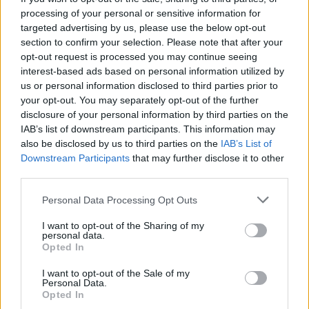
ψηφιακού πολέμου.
processing of your personal or sensitive information for
targeted advertising by us, please use the below opt-out
section to confirm your selection. Please note that after your
opt-out request is processed you may continue seeing
interest-based ads based on personal information utilized by
us or personal information disclosed to third parties prior to
your opt-out. You may separately opt-out of the further
disclosure of your personal information by third parties on the
IAB’s list of downstream participants. This information may
also be disclosed by us to third parties on the
IAB’s List of
Downstream Participants
that may further disclose it to other
third parties.
Personal Data Processing Opt Outs
Τάσεις
I want to opt-out of the Sharing of my
personal data.
Όταν η παιδική ηλικία γίνεται content
Opted In
strategy
I want to opt-out of the Sale of my
Personal Data.
21.04.26
Opted In