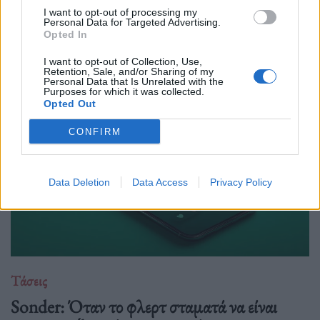
Κάποτε τα παιδιά μεγάλωναν με οικογενειακά άλμπουμ. Τώρα
I want to opt-out of processing my
Personal Data for Targeted Advertising.
μεγαλώνουν με analytics, χορηγούς και stories. Η αθωότητα
Opted In
απέκτησε ring light και το πρώτο κλάμα πιθανότατα έχει ήδη
I want to opt-out of Collection, Use,
ανέβει σε 4K.
Retention, Sale, and/or Sharing of my
Personal Data that Is Unrelated with the
Purposes for which it was collected.
Opted Out
CONFIRM
Data Deletion
Data Access
Privacy Policy
Τάσεις
Sonder: Όταν το φλερτ σταματά να είναι