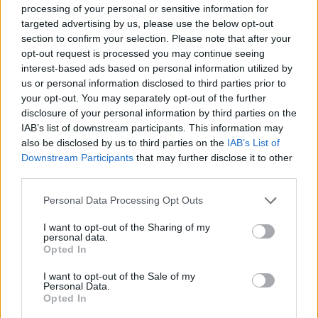
Το "Don’t Look Back in Anger" καταγράφει την επανένωση
processing of your personal or sensitive information for
των Oasis και την sold-out περιοδεία “Oasis Live
targeted advertising by us, please use the below opt-out
section to confirm your selection. Please note that after your
opt-out request is processed you may continue seeing
interest-based ads based on personal information utilized by
us or personal information disclosed to third parties prior to
your opt-out. You may separately opt-out of the further
disclosure of your personal information by third parties on the
IAB’s list of downstream participants. This information may
also be disclosed by us to third parties on the
IAB’s List of
Downstream Participants
that may further disclose it to other
third parties.
Personal Data Processing Opt Outs
I want to opt-out of the Sharing of my
Τέχνη
personal data.
Opted In
Philip Glass: Παγκόσμια γιορτή για τα 90ά
γενέθλιά του με πρεμιέρα της “Συμφωνίας
I want to opt-out of the Sale of my
Personal Data.
Νο. 15: Lincoln”
Opted In