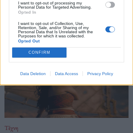
29.05.26
I want to opt-out of processing my
Personal Data for Targeted Advertising.
Opted In
Ο Philip Glass θα γιορτάσει τα 90ά του γενέθλια στις 31
Ιανουαρίου 2027 με μια πολυετή, διεθνή σειρά εκδηλώσεων
I want to opt-out of Collection, Use,
Retention, Sale, and/or Sharing of my
που κορυφώνεται με την παγκόσμια πρεμιέρα της "Συμφωνίας
Personal Data that Is Unrelated with the
Purposes for which it was collected.
Νο. 15: Lincoln" και επετειακά
Opted Out
CONFIRM
Data Deletion
Data Access
Privacy Policy
Τέχνη