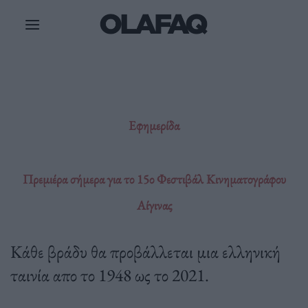
Μετάβαση
στο
περιεχόμενο
Εφημερίδα
Πρεμιέρα σήμερα για το 15ο Φεστιβάλ Κινηματογράφου
Αίγινας
Κάθε βράδυ θα προβάλλεται μια ελληνική
ταινία απο το 1948 ως το 2021.