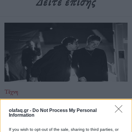
Δείτε επίσης
Τέχνη
Το Disney δίνει teaser για το documentary
“Don’t Look Back in Anger” των Oasis
olafaq.gr -
Do Not Process My Personal
Information
07.07.26
If you wish to opt-out of the sale, sharing to third parties, or