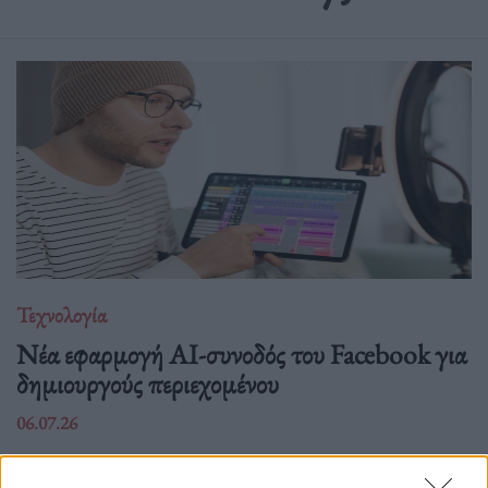
Τεχνολογία
Νέα εφαρμογή AI-συνοδός του Facebook για
δημιουργούς περιεχομένου
06.07.26
Το Facebook επανασχεδιάζει το Creator Studio ως αυτόνομη