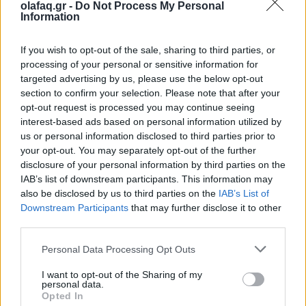
εφαρμογή με AI βοηθό: εξατομικευμένες.
olafaq.gr -
Do Not Process My Personal
Information
If you wish to opt-out of the sale, sharing to third parties, or
processing of your personal or sensitive information for
targeted advertising by us, please use the below opt-out
section to confirm your selection. Please note that after your
opt-out request is processed you may continue seeing
interest-based ads based on personal information utilized by
us or personal information disclosed to third parties prior to
your opt-out. You may separately opt-out of the further
disclosure of your personal information by third parties on the
IAB’s list of downstream participants. This information may
also be disclosed by us to third parties on the
IAB’s List of
Downstream Participants
that may further disclose it to other
Τεχνολογία
third parties.
Ελληνική τεχνολογία διακρίνεται
παγκοσμίως: Το Brainfood Cloud κατακτά
Personal Data Processing Opt Outs
το Global Impact Award στο World Startup
I want to opt-out of the Sharing of my
personal data.
Fest
Opted In