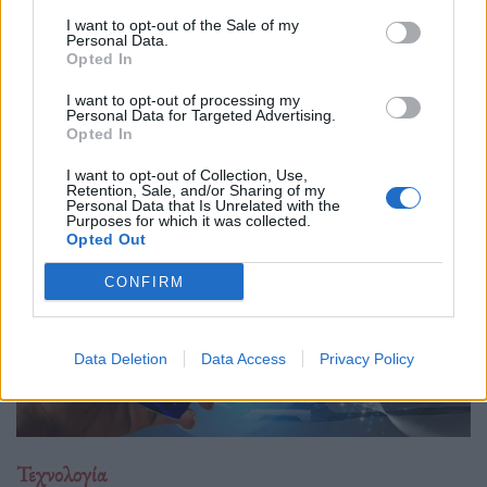
30.06.26
I want to opt-out of the Sale of my
Personal Data.
Opted In
Επιλέχθηκε ανάμεσα σε χιλιάδες συμμετοχές ως μία από τις
μόλις πέντε startups παγκοσμίως που παρουσίασαν τη λύση
I want to opt-out of processing my
Personal Data for Targeted Advertising.
τους στην Κεντρική Σκηνή του We Make Future 2026, μίας
Opted In
από τις μεγαλύτερες διεθνείς διο
I want to opt-out of Collection, Use,
Retention, Sale, and/or Sharing of my
Personal Data that Is Unrelated with the
Purposes for which it was collected.
Opted Out
CONFIRM
Data Deletion
Data Access
Privacy Policy
Τεχνολογία