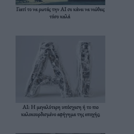
Γιατί το να ρωτάς την AI σε κάνει να νιώθεις
τόσο καλά
AI: Η μεγαλύτερη υπόσχεση ή το πιο
καλοκουρδισμένο αφήγημα της εποχής;