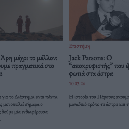
Επιστήμη
Άρη μέχρι το μέλλον:
Jack Parsons: O
ουμε πραγματικά στο
“αποκρυφιστής” που έ
μα
φωτιά στα άστρα
10.03.26
 για το Διάστημα είναι πάντα
Η ιστορία του Πάρσονς ακουμπ
ας μονοπωλεί σήμερα ο
μοναδικό τρόπο τα άστρα και τ
 δούμε μία ενδιαφέρουσα
.