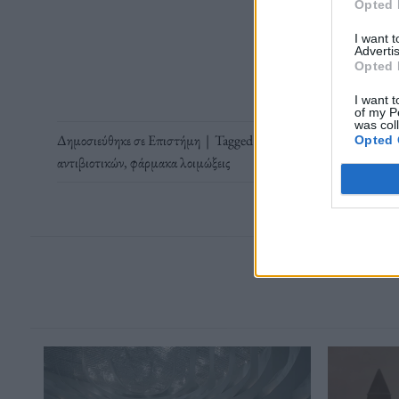
Opted 
Διαβάστε 
I want 
Advertis
Opted 
I want t
of my P
was col
Δημοσιεύθηκε σε
Επιστήμη
|
Tagged
αναποτελεσματικά αντιβιοτ
Opted 
αντιβιοτικών
,
φάρμακα λοιμώξεις