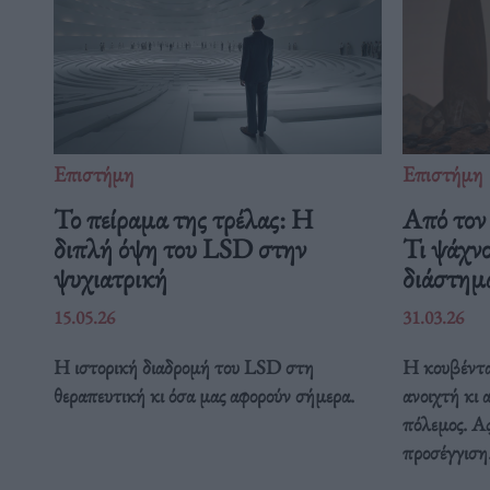
Επιστήμη
Επιστήμη
Το πείραμα της τρέλας: Η
Από τον 
διπλή όψη του LSD στην
Τι ψάχν
ψυχιατρική
διάστη
15.05.26
31.03.26
Η ιστορική διαδρομή του LSD στη
Η κουβέντα
θεραπευτική κι όσα μας αφορούν σήμερα.
ανοιχτή κι 
πόλεμος. Ας
προσέγγιση