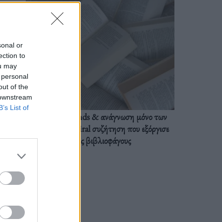
sonal or
ection to
ou may
 personal
out of the
 downstream
B’s List of
BookTok trends & ανάγνωση μόνο των
διαλόγων: Η viral συζήτηση που εξόργισε
τους βιβλιοφάγους