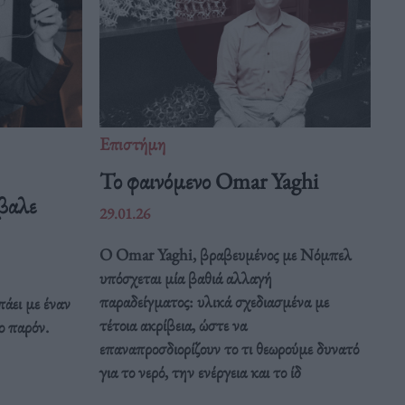
Επιστήμη
Το φαινόμενο Omar Yaghi
βαλε
29.01.26
Ο Omar Yaghi, βραβευμένος με Νόμπελ
υπόσχεται μία βαθιά αλλαγή
παραδείγματος: υλικά σχεδιασμένα με
άει με έναν
τέτοια ακρίβεια, ώστε να
ο παρόν.
επαναπροσδιορίζουν το τι θεωρούμε δυνατό
για το νερό, την ενέργεια και το ίδ