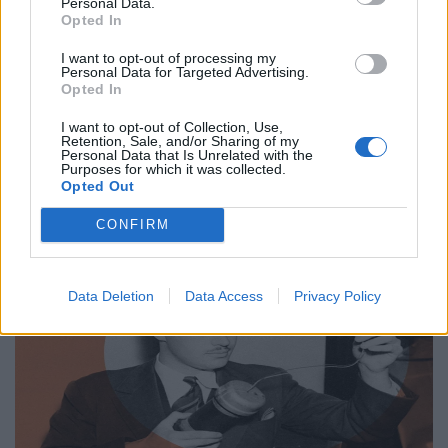
Επιστήμη
Personal Data.
Opted In
Από τον Άρη μέχρι το μέλλον: Τι ψάχνουμε
I want to opt-out of processing my
πραγματικά στο διάστημα
Personal Data for Targeted Advertising.
Opted In
31.03.26
I want to opt-out of Collection, Use,
Retention, Sale, and/or Sharing of my
Η κουβέντα για το Διάστημα είναι πάντα ανοιχτή κι ας
Personal Data that Is Unrelated with the
Purposes for which it was collected.
μονοπωλεί σήμερα ο πόλεμος. Ας δούμε μία ενδιαφέρουσα
Opted Out
προσέγγιση.
CONFIRM
Data Deletion
Data Access
Privacy Policy