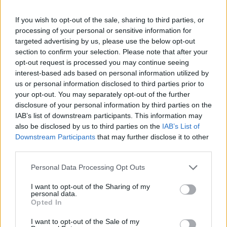
Το πείραμα της τρέλας: Η διπλή όψη του
If you wish to opt-out of the sale, sharing to third parties, or
LSD στην ψυχιατρική
processing of your personal or sensitive information for
targeted advertising by us, please use the below opt-out
15.05.26
section to confirm your selection. Please note that after your
opt-out request is processed you may continue seeing
Η ιστορική διαδρομή του LSD στη θεραπευτική κι όσα μας
interest-based ads based on personal information utilized by
αφορούν σήμερα.
us or personal information disclosed to third parties prior to
your opt-out. You may separately opt-out of the further
disclosure of your personal information by third parties on the
IAB’s list of downstream participants. This information may
also be disclosed by us to third parties on the
IAB’s List of
Downstream Participants
that may further disclose it to other
third parties.
Personal Data Processing Opt Outs
I want to opt-out of the Sharing of my
personal data.
Opted In
I want to opt-out of the Sale of my