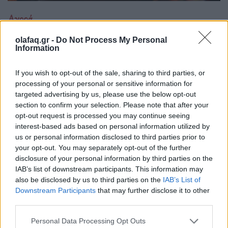
Αγορά
Πλήρης οδηγός για να επιλέξετε τα καλύτερα
olafaq.gr -
Do Not Process My Personal
οnline Φρουτάκια στο διαδίκτυο
Information
17.11.25
If you wish to opt-out of the sale, sharing to third parties, or
processing of your personal or sensitive information for
Τα οnline Φρουτάκια αποτελούν έναν από τους
targeted advertising by us, please use the below opt-out
συναρπαστικότερους προορισμούς για τους φίλους των
section to confirm your selection. Please note that after your
opt-out request is processed you may continue seeing
τυχερών παιχνιδιών στο διαδίκτυο.
interest-based ads based on personal information utilized by
us or personal information disclosed to third parties prior to
your opt-out. You may separately opt-out of the further
disclosure of your personal information by third parties on the
IAB’s list of downstream participants. This information may
also be disclosed by us to third parties on the
IAB’s List of
Downstream Participants
that may further disclose it to other
third parties.
Personal Data Processing Opt Outs