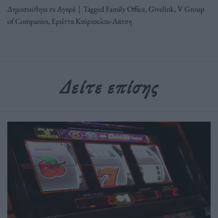
Δημοσιεύθηκε σε
Αγορά
|
Tagged
Family Office
,
Givelink
,
V Group
of Companies
,
Εριέττα Κούρκουλου-Λάτση
Δείτε επίσης