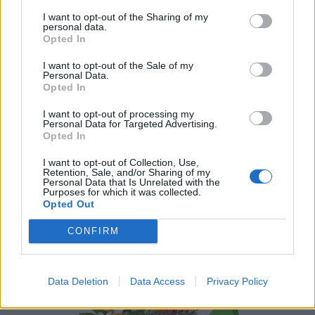
I want to opt-out of the Sharing of my
personal data.
Opted In
Αγορά
I want to opt-out of the Sale of my
Personal Data.
Πώς ο τζόγος ανέδειξε το Λας Βέγκας σε
Opted In
παγκόσμιο σύμβολο
I want to opt-out of processing my
Personal Data for Targeted Advertising.
09.09.25
Opted In
Ανακαλύψτε πώς ο τζόγος, από τα πρώτα παράνομα τραπέζια
I want to opt-out of Collection, Use,
Retention, Sale, and/or Sharing of my
έως τα σημερινά υπερθέαματα, διαμόρφωσε την οικονομία, την
Personal Data that Is Unrelated with the
Purposes for which it was collected.
κουλτούρα και το μέλλον του Λας Βέγκας, και συνεχίζει να
Opted Out
οδηγεί τις καινοτομίες στα κ
CONFIRM
Data Deletion
Data Access
Privacy Policy