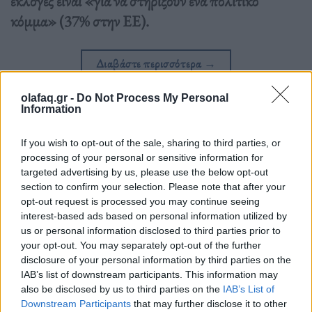
εκλογές είναι «για να στηρίξουν ένα πολιτικό
κόμμα» (37% στην ΕΕ).
Διαβάστε περισσότερα
→
olafaq.gr -
Do Not Process My Personal
Information
Δημοσιεύθηκε σε
Διεθνή
|
Tagged
Δημοσκόπηση
,
Ευρωβαρόμετρο
,
If you wish to opt-out of the sale, sharing to third parties, or
ευρωεκλογές
,
Ευρωπαϊκή Ένωση
,
Ευρωπαϊκό Κοινοβούλιο
processing of your personal or sensitive information for
targeted advertising by us, please use the below opt-out
section to confirm your selection. Please note that after your
opt-out request is processed you may continue seeing
interest-based ads based on personal information utilized by
us or personal information disclosed to third parties prior to
Δείτε επίσης
your opt-out. You may separately opt-out of the further
disclosure of your personal information by third parties on the
IAB’s list of downstream participants. This information may
also be disclosed by us to third parties on the
IAB’s List of
Downstream Participants
that may further disclose it to other