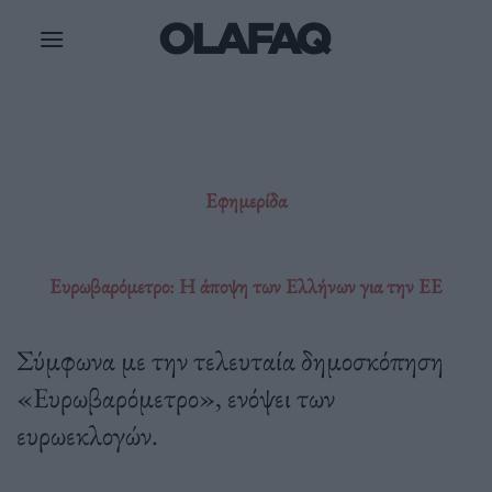
Μετάβαση
στο
περιεχόμενο
Εφημερίδα
Ευρωβαρόμετρο: Η άποψη των Ελλήνων για την ΕΕ
Σύμφωνα με την τελευταία δημοσκόπηση
«Ευρωβαρόμετρο», ενόψει των
ευρωεκλογών.