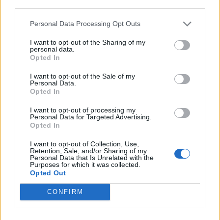
third parties.
Personal Data Processing Opt Outs
I want to opt-out of the Sharing of my
personal data.
Opted In
I want to opt-out of the Sale of my
Personal Data.
Opted In
Διεθνή
I want to opt-out of processing my
Personal Data for Targeted Advertising.
Ο Πάπας Λέων ΙΔ’ και η εγκύκλιος για την
Opted In
Τεχνητή Νοημοσύνη, τη δημοκρατία και τη
I want to opt-out of Collection, Use,
συγκέντρωση ισχύος
Retention, Sale, and/or Sharing of my
Personal Data that Is Unrelated with the
Purposes for which it was collected.
02.06.26
Opted Out
Στην πρώτη του εγκύκλιο "Magnifica Humanitas", ο Πάπας
CONFIRM
Λέων ΙΔ’ χρησιμοποιεί την ΤΝ ως αφετηρία για να
καταγγείλει την ανισότητα, τον πόλεμο, τη διάβρωση της