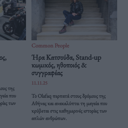
Common People
ος,
Ήρα Κατσούδα, Stand-up
κωμικός, ηθοποιός &
συγγραφέας
11.11.25
ους της
γεία που
Το Olafaq περπατά στους δρόμους της
ρίες των
Αθήνας και ανακαλύπτει τη μαγεία που
κρύβεται στις καθημερινές ιστορίες των
απλών ανθρώπων.