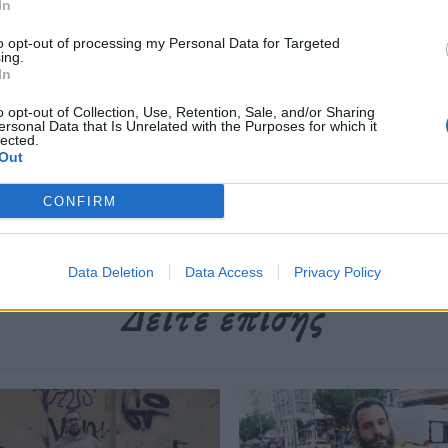
In
περισσότερα
→
to opt-out of processing my Personal Data for Targeted
ing.
In
o opt-out of Collection, Use, Retention, Sale, and/or Sharing
ersonal Data that Is Unrelated with the Purposes for which it
lected.
treet Photography
,
εκδόσεις Καστανιώτη
,
Εύκρατη ζώνη
,
Ήλια
Out
CONFIRM
Data Deletion
Data Access
Privacy Policy
Δείτε επίσης