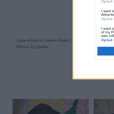
Opted 
Διαβάστε 
I want 
Advertis
Opted 
I want t
of my P
was col
Δημοσιεύθηκε σε
Common People
|
Tagged
Common People
,
S
Opted 
Μπούρα
,
Συγγραφέας