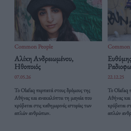
Common People
Common 
Αλίκη Ανδρειωμένου,
Ευθύμης
Ηθοποιός
Ραδιοφω
07.05.26
22.12.25
Το Olafaq περπατά στους δρόμους της
Το Olafaq 
Αθήνας και ανακαλύπτει τη μαγεία που
Αθήνας και
κρύβεται στις καθημερινές ιστορίες των
κρύβεται στ
απλών ανθρώπων.
απλών ανθ