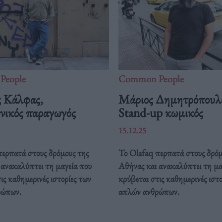
People
Common People
 Κάλφας,
Mάριος Δημητρόπουλ
νικός παραγωγός
Stand-up κωμικός
15.12.25
περπατά στους δρόμους της
Το Olafaq περπατά στους δρόμ
 ανακαλύπτει τη μαγεία που
Αθήνας και ανακαλύπτει τη μα
ις καθημερινές ιστορίες των
κρύβεται στις καθημερινές ιστο
ρώπων.
απλών ανθρώπων.