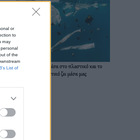
sonal or
ection to
ou may
 personal
out of the
 downstream
Ζούμε ήδη μέσα στο πλαστικό και το
B’s List of
πλαστικό ζει μέσα μας