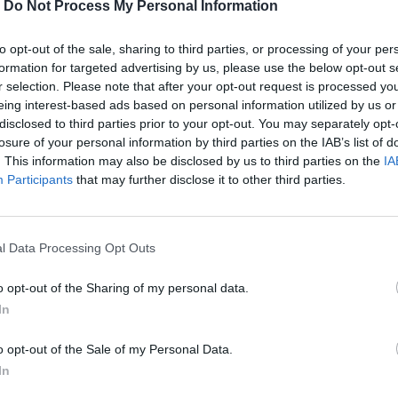
-
Do Not Process My Personal Information
to opt-out of the sale, sharing to third parties, or processing of your per
formation for targeted advertising by us, please use the below opt-out s
r selection. Please note that after your opt-out request is processed y
eing interest-based ads based on personal information utilized by us or
disclosed to third parties prior to your opt-out. You may separately opt-
losure of your personal information by third parties on the IAB’s list of
. This information may also be disclosed by us to third parties on the
IA
Participants
that may further disclose it to other third parties.
 έβαλε σε σκέψεις την Αυστραλία, αλλά
l Data Processing Opt Outs
o opt-out of the Sharing of my personal data.
In
περισσότερα
→
o opt-out of the Sale of my Personal Data.
In