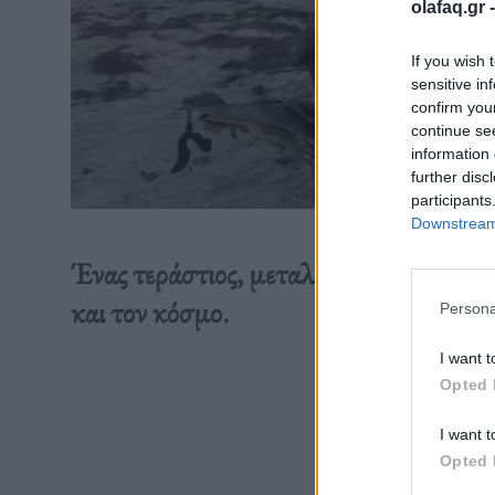
olafaq.gr 
If you wish 
sensitive in
confirm you
continue se
information 
further disc
participants
Downstream 
Ένας τεράστιος, μεταλλικός κύλινδρος
και τον κόσμο.
Persona
I want t
Opted 
Διαβάστε 
I want t
Opted 