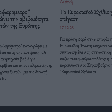
Διεθνή
ωβαρόμετρο”
Το Ευρωπαϊκό Σχέδιο γ
ώνει την αβεβαιότητα
στέγαση
ιτών της Ευρώπης
17.12.25
Για πρώτη φορά στην ιστορία τ
Ευρωπαϊκή Ένωση επιχειρεί ν
ρωβαρόμετρο" καταγράφει με
συντονισμένα στη στεγαστική
βεια αυτή την αντίφαση. Oι
πιέζει εκατομμύρια πολίτες: η 
 ανησυχούν βαθιά για
παρουσίασε στο Στρασβούργο 
κρίβεια και αποσταθεροποίηση,
"Ευρωπαϊκό Σχέδιο γι
ρονα ζητούν μια πιο δυνατή,
α Ευ