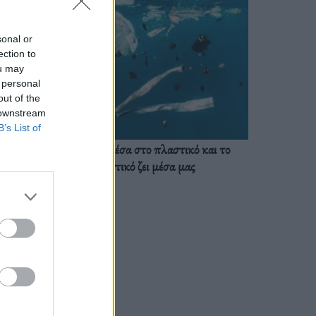
sonal or
ection to
ou may
 personal
out of the
 downstream
B’s List of
Ζούμε ήδη μέσα στο πλαστικό και το
πλαστικό ζει μέσα μας