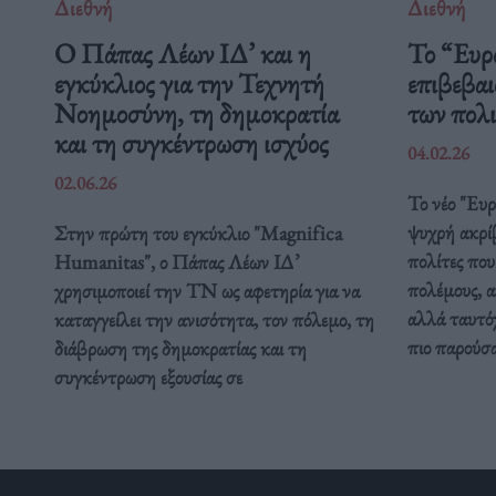
Διεθνή
Διεθνή
Ο Πάπας Λέων ΙΔ’ και η
Το “Ευρ
εγκύκλιος για την Τεχνητή
επιβεβαι
Νοημοσύνη, τη δημοκρατία
των πολ
και τη συγκέντρωση ισχύος
04.02.26
02.06.26
Το νέο "Ευ
ψυχρή ακρί
Στην πρώτη του εγκύκλιο "Magnifica
πολίτες που
Humanitas", ο Πάπας Λέων ΙΔ’
πολέμους, α
χρησιμοποιεί την ΤΝ ως αφετηρία για να
αλλά ταυτόχ
καταγγείλει την ανισότητα, τον πόλεμο, τη
πιο παρούσ
διάβρωση της δημοκρατίας και τη
συγκέντρωση εξουσίας σε