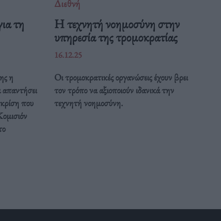
Διεθνή
ια τη
Η τεχνητή νοημοσύνη στην
υπηρεσία της τρομοκρατίας
16.12.25
ης η
Οι τρομοκρατικές οργανώσεις έχουν βρει
α απαντήσει
τον τρόπο να αξιοποιούν ιδανικά την
 κρίση που
τεχνητή νοημοσύνη.
Κομισιόν
το