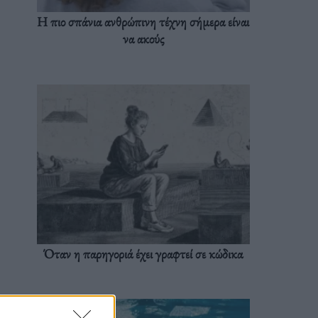
Η πιο σπάνια ανθρώπινη τέχνη σήμερα είναι
να ακούς
Όταν η παρηγοριά έχει γραφτεί σε κώδικα