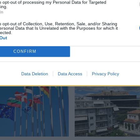
to opt-out of processing my Personal Data for Targeted
ing.
στην Αυστραλία
,
μεταλλικός κύλινδρος Αυστραλία
In
o opt-out of Collection, Use, Retention, Sale, and/or Sharing
ersonal Data that Is Unrelated with the Purposes for which it
lected.
Out
Δείτε επίσης
CONFIRM
Data Deletion
Data Access
Privacy Policy