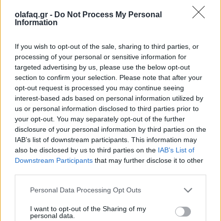
Παπαστράτος: 95 χρόνια ιστορίας με το
βλέμμα στραμμένο στο «επόμενο»
olafaq.gr -
Do Not Process My Personal
Information
28.05.26
If you wish to opt-out of the sale, sharing to third parties, or
Με αφετηρία τον Πειραιά του 1931 και πυξίδα το μέλλον, η
processing of your personal or sensitive information for
Παπαστράτος γιόρτασε τα 95 χρόνια της και παρουσίασε το
targeted advertising by us, please use the below opt-out
FutuReady Greece.
section to confirm your selection. Please note that after your
opt-out request is processed you may continue seeing
interest-based ads based on personal information utilized by
us or personal information disclosed to third parties prior to
your opt-out. You may separately opt-out of the further
disclosure of your personal information by third parties on the
IAB’s list of downstream participants. This information may
also be disclosed by us to third parties on the
IAB’s List of
Downstream Participants
that may further disclose it to other
third parties.
Personal Data Processing Opt Outs
I want to opt-out of the Sharing of my
personal data.