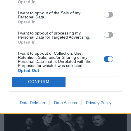
Opted In
Events
Thessaloniki Street Food Festival 2026:
I want to opt-out of the Sale of my
Personal Data.
Πέντε μέρες γεμάτες street food και μουσική
Opted In
στη ΔΕΘ
I want to opt-out of processing my
Personal Data for Targeted Advertising.
18.05.26
Opted In
Από hip hop live και disco DJs μέχρι γεύσεις που μοιάζουν να
I want to opt-out of Collection, Use,
Retention, Sale, and/or Sharing of my
βγήκαν από food market του Τόκιο ή καντίνα στις 3 το πρωί
Personal Data that Is Unrelated with the
Purposes for which it was collected.
στο Μεξικό, το Thessaloniki Street Food Festival επιστρέφει
Opted Out
τον Μάιο και η πόλη ε
CONFIRM
Data Deletion
Data Access
Privacy Policy