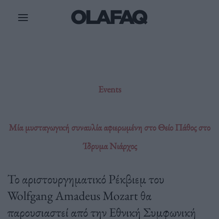
Μετάβαση
στο
περιεχόμενο
Events
Μία μυσταγωγική συναυλία αφιερωμένη στο Θείο Πάθος στο
Ίδρυμα Νιάρχος
Το αριστουργηματικό Ρέκβιεμ του
Wolfgang Amadeus Mozart θα
παρουσιαστεί από την Εθνική Συμφωνική