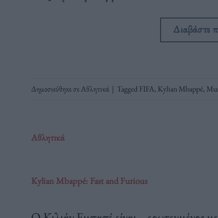
Διαβάστε 
Δημοσιεύθηκε σε
Αθλητικά
|
Tagged
FIFA
,
Kylian Mbappé
,
Mun
Αθλητικά
Kylian Mbappé: Fast and Furious
Ο Κιλιάν Εμπαπέ είναι... ερωτευμένος με