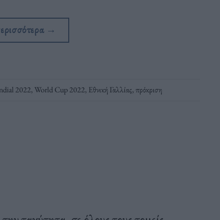
περισσότερα
→
dial 2022
,
World Cup 2022
,
Εθνική Γαλλίας
,
πρόκριση
 την ταχύτητα, σε όλους τους τομείς.