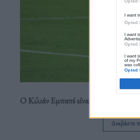
Opted 
I want t
Opted 
I want 
Advertis
Opted 
I want t
of my P
was col
Opted 
Ο Κιλιάν Εμπαπέ είναι… ερωτευμένος με
Διαβάστε 