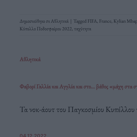
Δημοσιεύθηκε σε
Αθλητικά
|
Tagged
FIFA
,
France
,
Kylian Mba
Κύπελλο Ποδοσφαίρου 2022
,
ταχύτητα
Αθλητικά
Φαβορί Γαλλία και Αγγλία και στο… βάθος «μάχη στα 
Τα νοκ-άουτ του Παγκοσμίου Κυπέλλου 
04.12.2022