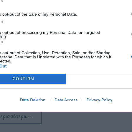
In
o opt-out of the Sale of my Personal Data.
In
to opt-out of processing my Personal Data for Targeted
ing.
In
o opt-out of Collection, Use, Retention, Sale, and/or Sharing
ersonal Data that Is Unrelated with the Purposes for which it
lected.
Out
CONFIRM
 την ταχύτητα, σε όλους τους τομείς.
Data Deletion
Data Access
Privacy Policy
περισσότερα
→