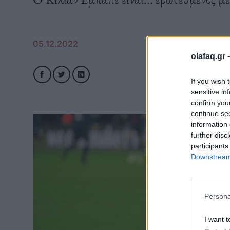
05.12.2022
olafaq.gr 
If you wish 
sensitive in
confirm you
continue se
information 
further disc
participants
Downstream 
Persona
I want t