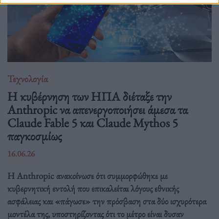
Τεχνολογία
Η κυβέρνηση των ΗΠΑ διέταξε την
Anthropic να απενεργοποιήσει άμεσα τα
Claude Fable 5 και Claude Mythos 5
παγκοσμίως
16.06.26
Η Anthropic ανακοίνωσε ότι συμμορφώθηκε με
κυβερνητική εντολή που επικαλείται λόγους εθνικής
ασφάλειας και «πάγωσε» την πρόσβαση στα δύο ισχυρότερα
μοντέλα της, υποστηρίζοντας ότι το μέτρο είναι δυσαν