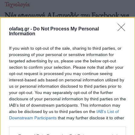
Τεχνολογία
Νέα εφαρμογή AI-συνοδός του Facebook για
δημιουργούς περιεχομένου
olafaq.gr -
Do Not Process My Personal
06.07.26
Information
Το Facebook επανασχεδιάζει το Creator Studio ως αυτόνομη
If you wish to opt-out of the sale, sharing to third parties, or
εφαρμογή με AI βοηθό: εξατομικευμένες.
processing of your personal or sensitive information for
targeted advertising by us, please use the below opt-out
section to confirm your selection. Please note that after your
opt-out request is processed you may continue seeing
interest-based ads based on personal information utilized by
us or personal information disclosed to third parties prior to
your opt-out. You may separately opt-out of the further
disclosure of your personal information by third parties on the
IAB’s list of downstream participants. This information may
also be disclosed by us to third parties on the
IAB’s List of
Downstream Participants
that may further disclose it to other
third parties.