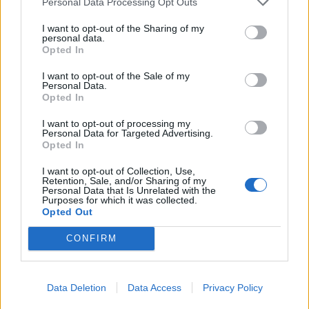
Personal Data Processing Opt Outs
Τεχνολογία
I want to opt-out of the Sharing of my
personal data.
Ελληνική τεχνολογία διακρίνεται
Opted In
παγκοσμίως: Το Brainfood Cloud κατακτά
I want to opt-out of the Sale of my
το Global Impact Award στο World Startup
Personal Data.
Opted In
Fest
I want to opt-out of processing my
30.06.26
Personal Data for Targeted Advertising.
Opted In
Επιλέχθηκε ανάμεσα σε χιλιάδες συμμετοχές ως μία από τις
I want to opt-out of Collection, Use,
μόλις πέντε startups παγκοσμίως που παρουσίασαν τη λύση
Retention, Sale, and/or Sharing of my
Personal Data that Is Unrelated with the
τους στην Κεντρική Σκηνή του We Make Future 2026, μίας
Purposes for which it was collected.
από τις μεγαλύτερες διεθνείς διο
Opted Out
CONFIRM
Data Deletion
Data Access
Privacy Policy