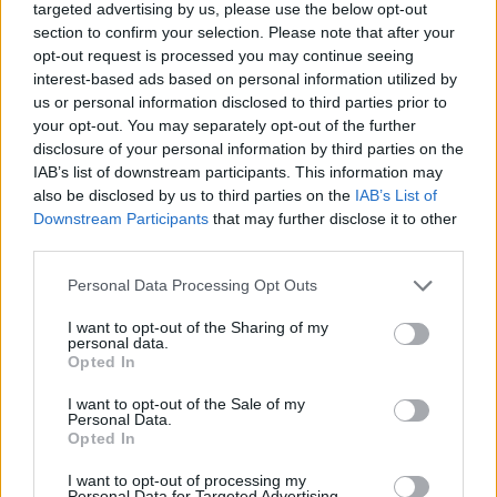
targeted advertising by us, please use the below opt-out
section to confirm your selection. Please note that after your
opt-out request is processed you may continue seeing
interest-based ads based on personal information utilized by
us or personal information disclosed to third parties prior to
your opt-out. You may separately opt-out of the further
disclosure of your personal information by third parties on the
IAB’s list of downstream participants. This information may
Ελλάδα
also be disclosed by us to third parties on the
IAB’s List of
Downstream Participants
that may further disclose it to other
Παραλύει η χώρα από τη 24ωρη απεργία
third parties.
ΓΣΕΕ και ΑΔΕΔΥ ενάντια στο νέο εργασιακό
Personal Data Processing Opt Outs
νομοσχέδιο
I want to opt-out of the Sharing of my
01.10.25
personal data.
Opted In
Δημόσιοι υπάλληλοι, γιατροί, εκπαιδευτικοί, δικαστικοί
I want to opt-out of the Sale of my
υπάλληλοι, ταξιτζήδες και ναυτεργάτες συμμετέχουν στη
Personal Data.
Opted In
σημερινή πανελλαδική κινητοποίηση, που μπλοκάρει
μεταφορές και υπηρεσίες. Στο επίκεντρο των
I want to opt-out of processing my
Personal Data for Targeted Advertising.