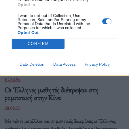
Opted In
I want to opt-out of Collection, Use,
Retention, Sale, and/or Sharing of my
Personal Data that Is Unrelated with the
Purposes for which it was collected.
Opted Out
CONFIRM
Data Deletion
Data Access
Privacy Policy
Ελλάδα
Οι Έλληνες μαθητές διέπρεψαν στη
ρομποτική στην Κίνα
28.08.25
Με πέντε μετάλλια και σημαντικές διακρίσεις οι Έλληνες
μαθητές ξεχώρισαν στο Διεθνές Πρωτάθλημα Ρομποτικής