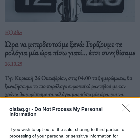
Ελλάδα
Ώρα να μπερδευτούμε ξανά: Γυρίζουμε τα
ρολόγια μία ώρα πίσω γιατί… έτσι συνηθίσαμε
16.10.25
Την Κυριακή 26 Οκτωβρίου, στις 04:00 τα ξημερώματα, θα
ξαναζήσουμε το πιο παράλογο ευρωπαϊκό ραντεβού με τον
χρόνο: θα γυρίσουμε τα ρολόγια μας πίσω μία ώρα, για να
"εξοικονομήσουμε ενέργεια".
olafaq.gr -
Do Not Process My Personal
Information
If you wish to opt-out of the sale, sharing to third parties, or
processing of your personal or sensitive information for