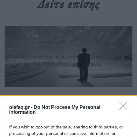
Δείτε επίσης
Ιδέες
Η μετριοπάθεια δεν κάνει θόρυβο, γι’ αυτό
olafaq.gr -
Do Not Process My Personal
Information
την περάσαμε για αδυναμία
24.04.26
If you wish to opt-out of the sale, sharing to third parties, or
processing of your personal or sensitive information for