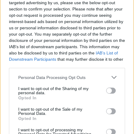
Όταν η εποχή ανταμείβει τις κραυγές και τις βεβαιότητες, η
targeted advertising by us, please use the below opt-out
section to confirm your selection. Please note that after your
ψύχραιμη σκέψη μοιάζει χαμένη υπόθεση, ίσως όμως είναι το
opt-out request is processed you may continue seeing
τελευταίο πράγμα που κρατάει τη δημοκρατία όρθια.
interest-based ads based on personal information utilized by
us or personal information disclosed to third parties prior to
your opt-out. You may separately opt-out of the further
disclosure of your personal information by third parties on the
IAB’s list of downstream participants. This information may
also be disclosed by us to third parties on the
IAB’s List of
Downstream Participants
that may further disclose it to other
third parties.
Personal Data Processing Opt Outs
I want to opt-out of the Sharing of my
personal data.
Opted In
Ιδέες
I want to opt-out of the Sale of my
Personal Data.
Friend zone: Tο πιο παρεξηγημένο “fail” που
Opted In
τελικά είναι upgrade
I want to opt-out of processing my