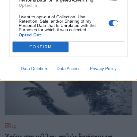
Personal Data for Targeted Advertising.
23.04.26
Opted In
I want to opt-out of Collection, Use,
Εκεί που κάποιοι βλέπουν ήττα, κρύβεται η πιο καθαρή
Retention, Sale, and/or Sharing of my
μορφή σχέσης. Λιγότερο στρατηγική, περισσότερη αλήθεια
Personal Data that Is Unrelated with the
Purposes for which it was collected.
και καμιά υποχρέωση να αποδείξεις κάτι.
Opted Out
CONFIRM
Data Deletion
Data Access
Privacy Policy
Ιδέες
Ζούμε στο μέλλον, απλώς ξεχάσαμε να