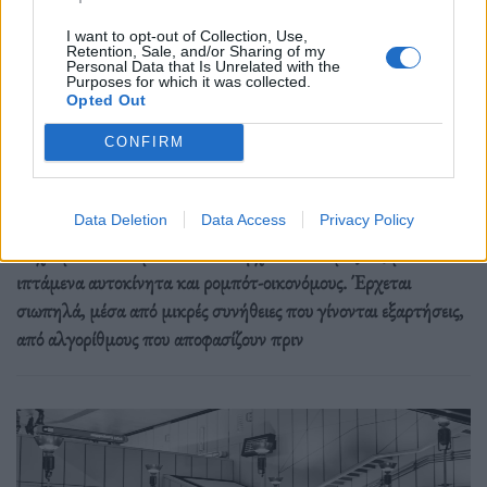
I want to opt-out of Collection, Use,
Retention, Sale, and/or Sharing of my
Μέλλον
Personal Data that Is Unrelated with the
Purposes for which it was collected.
Το 2026 δεν είναι sci-fi, είναι απλώς η
Opted Out
Δευτέρα που έρχεται πιο γρήγορα απ’ όσο
CONFIRM
αντέχουμε
05.10.25
Data Deletion
Data Access
Privacy Policy
Ξεχνάμε ότι το «μέλλον» δεν έρχεται ποτέ μαζικά, με
ιπτάμενα αυτοκίνητα και ρομπότ-οικονόμους. Έρχεται
σιωπηλά, μέσα από μικρές συνήθειες που γίνονται εξαρτήσεις,
από αλγορίθμους που αποφασίζουν πριν