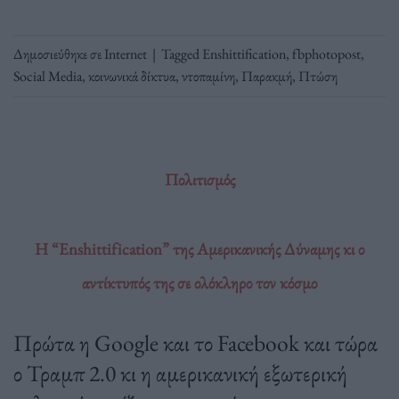
Δημοσιεύθηκε σε
Internet
|
Tagged
Enshittification
,
fbphotopost
,
Social Media
,
κοινωνικά δίκτυα
,
ντοπαμίνη
,
Παρακμή
,
Πτώση
Πολιτισμός
Η “Enshittification” της Αμερικανικής Δύναμης κι ο
αντίκτυπός της σε ολόκληρο τον κόσμο
Πρώτα η Google και το Facebook και τώρα
ο Τραμπ 2.0 κι η αμερικανική εξωτερική