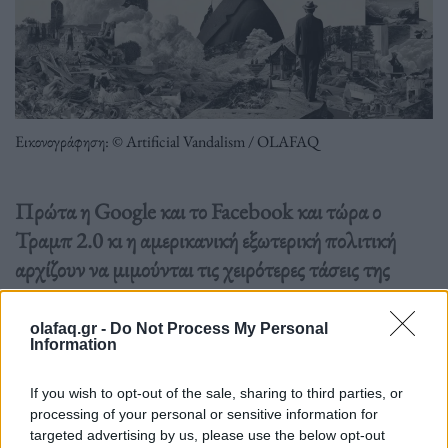
Εικονογράφηση: © Artificial Vandalism / OLAFAQ
Πρώτα η Google και το Facebook και τώρα ο
Τραμπ 2.0 κι η αμερικανική εξωτερική πολιτική
αρχίζουν να μιμούνται τις χειρότερες τάσεις της
Μεγάλης Τεχνολογίας. Ήρθε η ώρα να γνωρίσουμε
τον όρο “Enshittification”.
olafaq.gr -
Do Not Process My Personal
Information
Διαβάστε περισσότερα
→
If you wish to opt-out of the sale, sharing to third parties, or
processing of your personal or sensitive information for
targeted advertising by us, please use the below opt-out