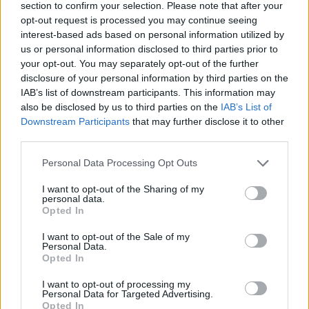
section to confirm your selection. Please note that after your
opt-out request is processed you may continue seeing
Δημοσιεύθηκε σε
Μέλλον
|
Tagged
Enshittification
,
fbphotopost
,
interest-based ads based on personal information utilized by
ανεξαρτησία
,
εναλλακτική
,
Ευρώπη
,
σταθερότητα
,
Τεχνολογία
,
τραμπ
us or personal information disclosed to third parties prior to
your opt-out. You may separately opt-out of the further
disclosure of your personal information by third parties on the
IAB’s list of downstream participants. This information may
also be disclosed by us to third parties on the
IAB’s List of
Downstream Participants
that may further disclose it to other
Δείτε επίσης
third parties.
Personal Data Processing Opt Outs
I want to opt-out of the Sharing of my
personal data.
Opted In
I want to opt-out of the Sale of my
Personal Data.
Opted In
I want to opt-out of processing my
Personal Data for Targeted Advertising.
Opted In