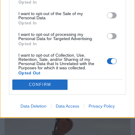
Opted In
Παραλύει η χώρα από τη 24ωρη απεργία
ΓΣΕΕ και ΑΔΕΔΥ ενάντια στο νέο εργασιακό
I want to opt-out of the Sale of my
Personal Data.
νομοσχέδιο
Opted In
01.10.25
I want to opt-out of processing my
Personal Data for Targeted Advertising.
Opted In
Δημόσιοι υπάλληλοι, γιατροί, εκπαιδευτικοί, δικαστικοί
υπάλληλοι, ταξιτζήδες και ναυτεργάτες συμμετέχουν στη
I want to opt-out of Collection, Use,
Retention, Sale, and/or Sharing of my
σημερινή πανελλαδική κινητοποίηση, που μπλοκάρει
Personal Data that Is Unrelated with the
Purposes for which it was collected.
μεταφορές και υπηρεσίες. Στο επίκεντρο των
Opted Out
CONFIRM
Data Deletion
Data Access
Privacy Policy