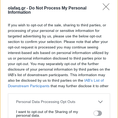
16.10.25
olafaq.gr -
Do Not Process My Personal
Information
Την Κυριακή 26 Οκτωβρίου, στις 04:00 τα ξημερώματα, θα
ξαναζήσουμε το πιο παράλογο ευρωπαϊκό ραντεβού με τον
If you wish to opt-out of the sale, sharing to third parties, or
χρόνο: θα γυρίσουμε τα ρολόγια μας πίσω μία ώρα, για να
processing of your personal or sensitive information for
"εξοικονομήσουμε ενέργεια".
targeted advertising by us, please use the below opt-out
section to confirm your selection. Please note that after your
opt-out request is processed you may continue seeing
interest-based ads based on personal information utilized by
us or personal information disclosed to third parties prior to
your opt-out. You may separately opt-out of the further
disclosure of your personal information by third parties on the
IAB’s list of downstream participants. This information may
also be disclosed by us to third parties on the
IAB’s List of
Downstream Participants
that may further disclose it to other
third parties.
Personal Data Processing Opt Outs
I want to opt-out of the Sharing of my
Ελλάδα
personal data.