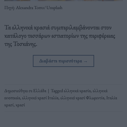
Πηγή: Alexandra Torro/ Unsplash
Τα ελληνικά κρασιά συμπεριλαμβάνονται στον
κατάλογο τεσσάρων εστιατορίων της περιφέρειας
της Τοσκάνης.
Διαβάστε περισσότερα
→
Δημοσιεύθηκε σε
Ελλάδα
|
Tagged
ελληνικά κρασία
,
ελληνικά
οινοποιεία
,
ελληνικό κρασί Ιταλία
,
ελληνικό κρασί Φλωρεντία
,
Ιταλία
κρασί
,
κρασί